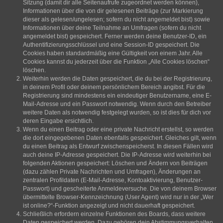
Sitzung (damit dir alle Seitenaufrufe zugeordnet werden können),
Informationen über die von dir gelesenen Beiträge (zur Markierung
dieser als gelesen/ungelesen; sofern du nicht angemeldet bist) sowie
Informationen über deine Teilnahme an Umfragen (sofern du nicht
angemeldet bist) gespeichert. Ferner werden deine Benutzer-ID, ein
Authentifizierungsschlüssel und eine Session-ID gespeichert. Die
Cookies haben standardmäßig eine Gültigkeit von einem Jahr. Alle
Cookies kannst du jederzeit über die Funktion „Alle Cookies löschen“
löschen.
Weiterhin werden die Daten gespeichert, die du bei der Registrierung,
in deinem Profil oder deinem persönlichem Bereich angibst. Für die
Registrierung sind mindestens ein eindeutiger Benutzername, eine E-
Mail-Adresse und ein Passwort notwendig. Wenn durch den Betreiber
weitere Daten als notwendig festgelegt wurden, so ist dies für dich vor
deren Eingabe ersichtlich.
Wenn du einen Beitrag oder eine private Nachricht erstellst, so werden
die dort eingegebenen Daten ebenfalls gespeichert. Gleiches gilt, wenn
du einen Beitrag als Entwurf zwischenspeicherst. In diesen Fällen wird
auch deine IP-Adresse gespeichert. Die IP-Adresse wird weiterhin bei
folgenden Aktionen gespeichert: Löschen und Ändern von Beiträgen
(dazu zählen Private Nachrichten und Umfragen), Änderungen an
zentralen Profildaten (E-Mail-Adresse, Kontoaktivierung, Benutzer-
Passwort) und gescheiterte Anmeldeversuche. Die von deinem Browser
übermittelte Browser-Kennzeichnung (User Agent) wird nur in der „Wer
ist online?“-Funktion angezeigt und nicht dauerhaft gespeichert.
Schließlich erfordern einzelne Funktionen des Boards, dass weitere
Daten gespeichert werden. Dazu gehören dein Abstimmungsverhalten