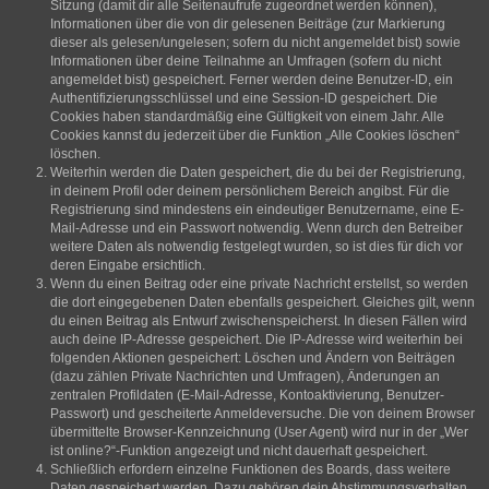
Sitzung (damit dir alle Seitenaufrufe zugeordnet werden können),
Informationen über die von dir gelesenen Beiträge (zur Markierung
dieser als gelesen/ungelesen; sofern du nicht angemeldet bist) sowie
Informationen über deine Teilnahme an Umfragen (sofern du nicht
angemeldet bist) gespeichert. Ferner werden deine Benutzer-ID, ein
Authentifizierungsschlüssel und eine Session-ID gespeichert. Die
Cookies haben standardmäßig eine Gültigkeit von einem Jahr. Alle
Cookies kannst du jederzeit über die Funktion „Alle Cookies löschen“
löschen.
Weiterhin werden die Daten gespeichert, die du bei der Registrierung,
in deinem Profil oder deinem persönlichem Bereich angibst. Für die
Registrierung sind mindestens ein eindeutiger Benutzername, eine E-
Mail-Adresse und ein Passwort notwendig. Wenn durch den Betreiber
weitere Daten als notwendig festgelegt wurden, so ist dies für dich vor
deren Eingabe ersichtlich.
Wenn du einen Beitrag oder eine private Nachricht erstellst, so werden
die dort eingegebenen Daten ebenfalls gespeichert. Gleiches gilt, wenn
du einen Beitrag als Entwurf zwischenspeicherst. In diesen Fällen wird
auch deine IP-Adresse gespeichert. Die IP-Adresse wird weiterhin bei
folgenden Aktionen gespeichert: Löschen und Ändern von Beiträgen
(dazu zählen Private Nachrichten und Umfragen), Änderungen an
zentralen Profildaten (E-Mail-Adresse, Kontoaktivierung, Benutzer-
Passwort) und gescheiterte Anmeldeversuche. Die von deinem Browser
übermittelte Browser-Kennzeichnung (User Agent) wird nur in der „Wer
ist online?“-Funktion angezeigt und nicht dauerhaft gespeichert.
Schließlich erfordern einzelne Funktionen des Boards, dass weitere
Daten gespeichert werden. Dazu gehören dein Abstimmungsverhalten