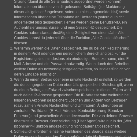
Sitzung (damit dir alle Seitenaufrufe zugeordnet werden können),
Informationen über die von dir gelesenen Beiträge (zur Markierung
dieser als gelesen/ungelesen; sofern du nicht angemeldet bist) sowie
Informationen über deine Teilnahme an Umfragen (sofern du nicht
angemeldet bist) gespeichert. Ferner werden deine Benutzer-ID, ein
Authentifizierungsschlüssel und eine Session-ID gespeichert. Die
Cookies haben standardmäßig eine Gültigkeit von einem Jahr. Alle
Cookies kannst du jederzeit über die Funktion „Alle Cookies löschen“
löschen.
Weiterhin werden die Daten gespeichert, die du bei der Registrierung,
in deinem Profil oder deinem persönlichem Bereich angibst. Für die
Registrierung sind mindestens ein eindeutiger Benutzername, eine E-
Mail-Adresse und ein Passwort notwendig. Wenn durch den Betreiber
weitere Daten als notwendig festgelegt wurden, so ist dies für dich vor
deren Eingabe ersichtlich.
Wenn du einen Beitrag oder eine private Nachricht erstellst, so werden
die dort eingegebenen Daten ebenfalls gespeichert. Gleiches gilt, wenn
du einen Beitrag als Entwurf zwischenspeicherst. In diesen Fällen wird
auch deine IP-Adresse gespeichert. Die IP-Adresse wird weiterhin bei
folgenden Aktionen gespeichert: Löschen und Ändern von Beiträgen
(dazu zählen Private Nachrichten und Umfragen), Änderungen an
zentralen Profildaten (E-Mail-Adresse, Kontoaktivierung, Benutzer-
Passwort) und gescheiterte Anmeldeversuche. Die von deinem Browser
übermittelte Browser-Kennzeichnung (User Agent) wird nur in der „Wer
ist online?“-Funktion angezeigt und nicht dauerhaft gespeichert.
Schließlich erfordern einzelne Funktionen des Boards, dass weitere
Daten gespeichert werden. Dazu gehören dein Abstimmungsverhalten