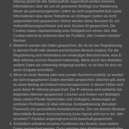
Sitzung (damit dir alle Seitenaufrufe zugeordnet werden können),
Informationen über die von dir gelesenen Beiträge (zur Markierung
dieser als gelesen/ungelesen; sofern du nicht angemeldet bist) sowie
Informationen über deine Teilnahme an Umfragen (sofern du nicht
angemeldet bist) gespeichert. Ferner werden deine Benutzer-ID, ein
Authentifizierungsschlüssel und eine Session-ID gespeichert. Die
Cookies haben standardmäßig eine Gültigkeit von einem Jahr. Alle
Cookies kannst du jederzeit über die Funktion „Alle Cookies löschen“
löschen.
Weiterhin werden die Daten gespeichert, die du bei der Registrierung,
in deinem Profil oder deinem persönlichem Bereich angibst. Für die
Registrierung sind mindestens ein eindeutiger Benutzername, eine E-
Mail-Adresse und ein Passwort notwendig. Wenn durch den Betreiber
weitere Daten als notwendig festgelegt wurden, so ist dies für dich vor
deren Eingabe ersichtlich.
Wenn du einen Beitrag oder eine private Nachricht erstellst, so werden
die dort eingegebenen Daten ebenfalls gespeichert. Gleiches gilt, wenn
du einen Beitrag als Entwurf zwischenspeicherst. In diesen Fällen wird
auch deine IP-Adresse gespeichert. Die IP-Adresse wird weiterhin bei
folgenden Aktionen gespeichert: Löschen und Ändern von Beiträgen
(dazu zählen Private Nachrichten und Umfragen), Änderungen an
zentralen Profildaten (E-Mail-Adresse, Kontoaktivierung, Benutzer-
Passwort) und gescheiterte Anmeldeversuche. Die von deinem Browser
übermittelte Browser-Kennzeichnung (User Agent) wird nur in der „Wer
ist online?“-Funktion angezeigt und nicht dauerhaft gespeichert.
Schließlich erfordern einzelne Funktionen des Boards, dass weitere
Daten gespeichert werden. Dazu gehören dein Abstimmungsverhalten