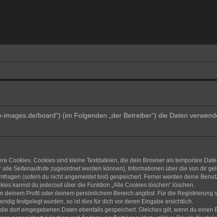
trino-images.de/board“) (im Folgenden „der Betreiber“) die Daten verw
e Cookies. Cookies sind kleine Textdateien, die dein Browser als temporäre Date
dir alle Seitenaufrufe zugeordnet werden können), Informationen über die von dir g
fragen (sofern du nicht angemeldet bist) gespeichert. Ferner werden deine Benutze
ies kannst du jederzeit über die Funktion „Alle Cookies löschen“ löschen.
 in deinem Profil oder deinem persönlichem Bereich angibst. Für die Registrierun
ig festgelegt wurden, so ist dies für dich vor deren Eingabe ersichtlich.
 die dort eingegebenen Daten ebenfalls gespeichert. Gleiches gilt, wenn du einen B