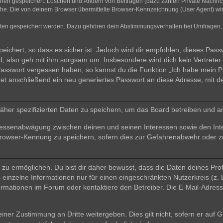
ionen gespeichert: Löschen und Ändern von Beiträgen (dazu zählen Private Nachri
e. Die von deinem Browser übermittelte Browser-Kennzeichnung (User Agent) wird n
aten gespeichert werden. Dazu gehören dein Abstimmungsverhalten bei Umfragen, d
ichert, so dass es sicher ist. Jedoch wird dir empfohlen, dieses Pass
, also geh mit ihm sorgsam um. Insbesondere wird dich kein Vertreter 
 Passwort vergessen haben, so kannst du die Funktion „Ich habe mein 
 anschließend ein neu generiertes Passwort an diese Adresse, mit d
äher spezifizierten Daten zu speichern, um das Board betreiben und a
teressenabwägung zwischen deinen und seinen Interessen sowie den Int
rowser-Kennung zu speichern, sofern dies zur Gefahrenabwehr oder zur
 ermöglichen. Du bist dir daher bewusst, dass die Daten deines Profils 
einzelne Informationen nur für einen eingeschränkten Nutzerkreis (z. B
ationen im Forum oder kontaktiere den Betreiber. Die E-Mail-Adresse 
iner Zustimmung an Dritte weitergeben. Dies gilt nicht, sofern er auf