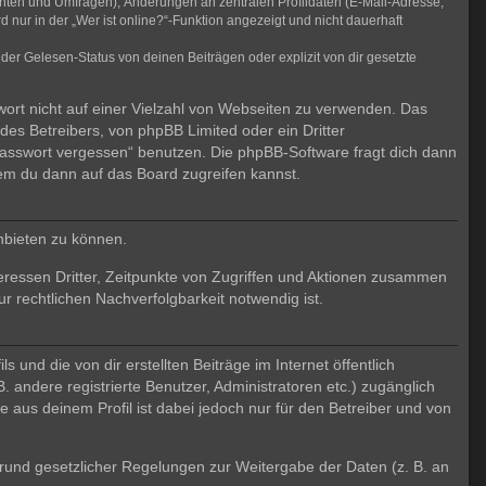
chten und Umfragen), Änderungen an zentralen Profildaten (E-Mail-Adresse,
ur in der „Wer ist online?“-Funktion angezeigt und nicht dauerhaft
er Gelesen-Status von deinen Beiträgen oder explizit von dir gesetzte
wort nicht auf einer Vielzahl von Webseiten zu verwenden. Das
des Betreibers, von phpBB Limited oder ein Dritter
Passwort vergessen“ benutzen. Die phpBB-Software fragt dich dann
em du dann auf das Board zugreifen kannst.
nbieten zu können.
eressen Dritter, Zeitpunkte von Zugriffen und Aktionen zusammen
 rechtlichen Nachverfolgbarkeit notwendig ist.
und die von dir erstellten Beiträge im Internet öffentlich
. andere registrierte Benutzer, Administratoren etc.) zugänglich
aus deinem Profil ist dabei jedoch nur für den Betreiber und von
 Grund gesetzlicher Regelungen zur Weitergabe der Daten (z. B. an