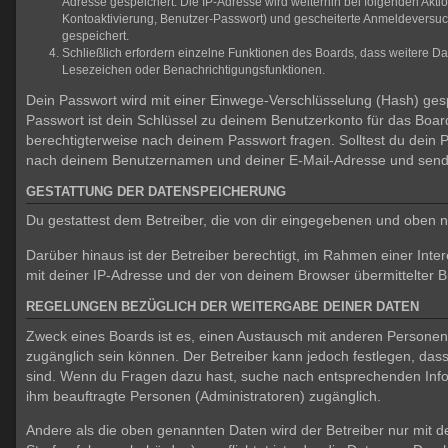
Adresse gespeichert. Die IP-Adresse wird weiterhin bei folgenden Akt
Kontoaktivierung, Benutzer-Passwort) und gescheiterte Anmeldeversuch
gespeichert.
Schließlich erfordern einzelne Funktionen des Boards, dass weitere D
Lesezeichen oder Benachrichtigungsfunktionen.
Dein Passwort wird mit einer Einwege-Verschlüsselung (Hash) gespe
Passwort ist dein Schlüssel zu deinem Benutzerkonto für das Board
berechtigterweise nach deinem Passwort fragen. Solltest du dein
nach deinem Benutzernamen und deiner E-Mail-Adresse und sendet
GESTATTUNG DER DATENSPEICHERUNG
Du gestattest dem Betreiber, die von dir eingegebenen und oben n
Darüber hinaus ist der Betreiber berechtigt, im Rahmen einer In
mit deiner IP-Adresse und der von deinem Browser übermittelter B
REGELUNGEN BEZÜGLICH DER WEITERGABE DEINER DATEN
Zweck eines Boards ist es, einen Austausch mit anderen Personen zu
zugänglich sein können. Der Betreiber kann jedoch festlegen, dass 
sind. Wenn du Fragen dazu hast, suche nach entsprechenden Inform
ihm beauftragte Personen (Administratoren) zugänglich.
Andere als die oben genannten Daten wird der Betreiber nur mit de