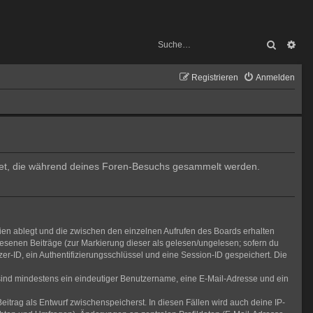
Suche
Erw
Registrieren
Anmelden
endet, die während deines Foren-Besuchs gesammelt werden.
ien ablegt und die zwischen den einzelnen Aufrufen des Boards erhalten
elesenen Beiträge (zur Markierung dieser als gelesen/ungelesen; sofern du
r-ID, ein Authentifizierungsschlüssel und eine Session-ID gespeichert. Die
g sind mindestens ein eindeutiger Benutzername, eine E-Mail-Adresse und ein
eitrag als Entwurf zwischenspeicherst. In diesen Fällen wird auch deine IP-