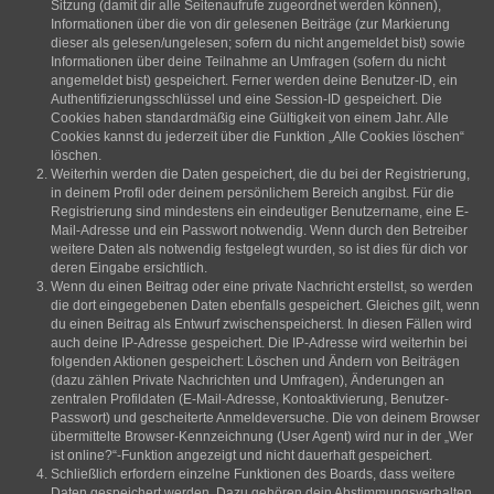
Sitzung (damit dir alle Seitenaufrufe zugeordnet werden können),
Informationen über die von dir gelesenen Beiträge (zur Markierung
dieser als gelesen/ungelesen; sofern du nicht angemeldet bist) sowie
Informationen über deine Teilnahme an Umfragen (sofern du nicht
angemeldet bist) gespeichert. Ferner werden deine Benutzer-ID, ein
Authentifizierungsschlüssel und eine Session-ID gespeichert. Die
Cookies haben standardmäßig eine Gültigkeit von einem Jahr. Alle
Cookies kannst du jederzeit über die Funktion „Alle Cookies löschen“
löschen.
Weiterhin werden die Daten gespeichert, die du bei der Registrierung,
in deinem Profil oder deinem persönlichem Bereich angibst. Für die
Registrierung sind mindestens ein eindeutiger Benutzername, eine E-
Mail-Adresse und ein Passwort notwendig. Wenn durch den Betreiber
weitere Daten als notwendig festgelegt wurden, so ist dies für dich vor
deren Eingabe ersichtlich.
Wenn du einen Beitrag oder eine private Nachricht erstellst, so werden
die dort eingegebenen Daten ebenfalls gespeichert. Gleiches gilt, wenn
du einen Beitrag als Entwurf zwischenspeicherst. In diesen Fällen wird
auch deine IP-Adresse gespeichert. Die IP-Adresse wird weiterhin bei
folgenden Aktionen gespeichert: Löschen und Ändern von Beiträgen
(dazu zählen Private Nachrichten und Umfragen), Änderungen an
zentralen Profildaten (E-Mail-Adresse, Kontoaktivierung, Benutzer-
Passwort) und gescheiterte Anmeldeversuche. Die von deinem Browser
übermittelte Browser-Kennzeichnung (User Agent) wird nur in der „Wer
ist online?“-Funktion angezeigt und nicht dauerhaft gespeichert.
Schließlich erfordern einzelne Funktionen des Boards, dass weitere
Daten gespeichert werden. Dazu gehören dein Abstimmungsverhalten