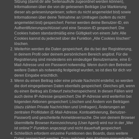
Sitzung (damit dir alle Seitenaufrufe zugeordnet werden können),
Informationen über die von dir gelesenen Beiträge (zur Markierung
dieser als gelesen/ungelesen; sofern du nicht angemeldet bist) sowie
Informationen über deine Teilnahme an Umfragen (sofern du nicht
angemeldet bist) gespeichert. Ferner werden deine Benutzer-ID, ein
Authentifizierungsschlüssel und eine Session-ID gespeichert. Die
Cookies haben standardmäßig eine Gültigkeit von einem Jahr. Alle
Cookies kannst du jederzeit über die Funktion „Alle Cookies löschen“
löschen.
Weiterhin werden die Daten gespeichert, die du bei der Registrierung,
in deinem Profil oder deinem persönlichem Bereich angibst. Für die
Registrierung sind mindestens ein eindeutiger Benutzername, eine E-
Mail-Adresse und ein Passwort notwendig. Wenn durch den Betreiber
weitere Daten als notwendig festgelegt wurden, so ist dies für dich vor
deren Eingabe ersichtlich.
Wenn du einen Beitrag oder eine private Nachricht erstellst, so werden
die dort eingegebenen Daten ebenfalls gespeichert. Gleiches gilt, wenn
du einen Beitrag als Entwurf zwischenspeicherst. In diesen Fällen wird
auch deine IP-Adresse gespeichert. Die IP-Adresse wird weiterhin bei
folgenden Aktionen gespeichert: Löschen und Ändern von Beiträgen
(dazu zählen Private Nachrichten und Umfragen), Änderungen an
zentralen Profildaten (E-Mail-Adresse, Kontoaktivierung, Benutzer-
Passwort) und gescheiterte Anmeldeversuche. Die von deinem Browser
übermittelte Browser-Kennzeichnung (User Agent) wird nur in der „Wer
ist online?“-Funktion angezeigt und nicht dauerhaft gespeichert.
Schließlich erfordern einzelne Funktionen des Boards, dass weitere
Daten gespeichert werden. Dazu gehören dein Abstimmungsverhalten