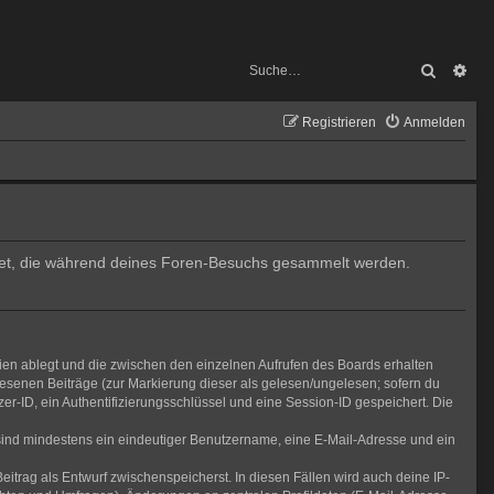
Suche
Erw
Registrieren
Anmelden
endet, die während deines Foren-Besuchs gesammelt werden.
ien ablegt und die zwischen den einzelnen Aufrufen des Boards erhalten
elesenen Beiträge (zur Markierung dieser als gelesen/ungelesen; sofern du
r-ID, ein Authentifizierungsschlüssel und eine Session-ID gespeichert. Die
g sind mindestens ein eindeutiger Benutzername, eine E-Mail-Adresse und ein
eitrag als Entwurf zwischenspeicherst. In diesen Fällen wird auch deine IP-