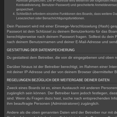
Adresse gespeichert. Die IP-Adresse wird weiterhin bei folgenden Akt
Kontoaktivierung, Benutzer-Passwort) und gescheiterte Anmeldeversuch
gespeichert.
Schließlich erfordern einzelne Funktionen des Boards, dass weitere D
Lesezeichen oder Benachrichtigungsfunktionen.
Dein Passwort wird mit einer Einwege-Verschlüsselung (Hash) gespe
Passwort ist dein Schlüssel zu deinem Benutzerkonto für das Board
berechtigterweise nach deinem Passwort fragen. Solltest du dein
nach deinem Benutzernamen und deiner E-Mail-Adresse und sendet
GESTATTUNG DER DATENSPEICHERUNG
Du gestattest dem Betreiber, die von dir eingegebenen und oben n
Darüber hinaus ist der Betreiber berechtigt, im Rahmen einer In
mit deiner IP-Adresse und der von deinem Browser übermittelter B
REGELUNGEN BEZÜGLICH DER WEITERGABE DEINER DATEN
Zweck eines Boards ist es, einen Austausch mit anderen Personen zu
zugänglich sein können. Der Betreiber kann jedoch festlegen, dass 
sind. Wenn du Fragen dazu hast, suche nach entsprechenden Inform
ihm beauftragte Personen (Administratoren) zugänglich.
Andere als die oben genannten Daten wird der Betreiber nur mit de