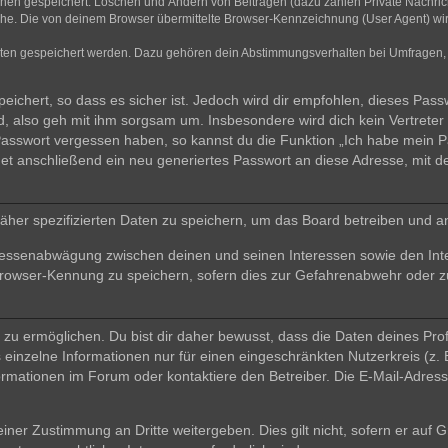
ionen gespeichert: Löschen und Ändern von Beiträgen (dazu zählen Private Nachri
e. Die von deinem Browser übermittelte Browser-Kennzeichnung (User Agent) wird n
aten gespeichert werden. Dazu gehören dein Abstimmungsverhalten bei Umfragen, d
ichert, so dass es sicher ist. Jedoch wird dir empfohlen, dieses Pass
, also geh mit ihm sorgsam um. Insbesondere wird dich kein Vertreter 
 Passwort vergessen haben, so kannst du die Funktion „Ich habe mein 
 anschließend ein neu generiertes Passwort an diese Adresse, mit d
äher spezifizierten Daten zu speichern, um das Board betreiben und a
teressenabwägung zwischen deinen und seinen Interessen sowie den Int
rowser-Kennung zu speichern, sofern dies zur Gefahrenabwehr oder zur
 ermöglichen. Du bist dir daher bewusst, dass die Daten deines Profils 
einzelne Informationen nur für einen eingeschränkten Nutzerkreis (z. B
ationen im Forum oder kontaktiere den Betreiber. Die E-Mail-Adresse 
iner Zustimmung an Dritte weitergeben. Dies gilt nicht, sofern er auf