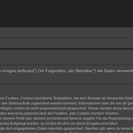
trino-images.de/board“) (im Folgenden „der Betreiber“) die Daten verw
e Cookies. Cookies sind kleine Textdateien, die dein Browser als temporäre Date
dir alle Seitenaufrufe zugeordnet werden können), Informationen über die von dir g
fragen (sofern du nicht angemeldet bist) gespeichert. Ferner werden deine Benutze
ies kannst du jederzeit über die Funktion „Alle Cookies löschen“ löschen.
 in deinem Profil oder deinem persönlichem Bereich angibst. Für die Registrierun
ig festgelegt wurden, so ist dies für dich vor deren Eingabe ersichtlich.
 die dort eingegebenen Daten ebenfalls gespeichert. Gleiches gilt, wenn du einen B