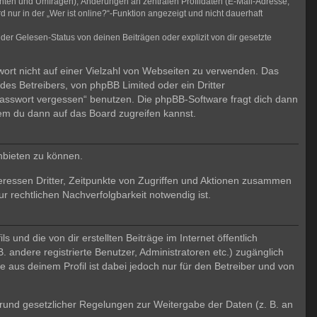
chten und Umfragen), Änderungen an zentralen Profildaten (E-Mail-Adresse,
ur in der „Wer ist online?“-Funktion angezeigt und nicht dauerhaft
er Gelesen-Status von deinen Beiträgen oder explizit von dir gesetzte
wort nicht auf einer Vielzahl von Webseiten zu verwenden. Das
des Betreibers, von phpBB Limited oder ein Dritter
Passwort vergessen“ benutzen. Die phpBB-Software fragt dich dann
em du dann auf das Board zugreifen kannst.
nbieten zu können.
eressen Dritter, Zeitpunkte von Zugriffen und Aktionen zusammen
 rechtlichen Nachverfolgbarkeit notwendig ist.
und die von dir erstellten Beiträge im Internet öffentlich
. andere registrierte Benutzer, Administratoren etc.) zugänglich
aus deinem Profil ist dabei jedoch nur für den Betreiber und von
 Grund gesetzlicher Regelungen zur Weitergabe der Daten (z. B. an