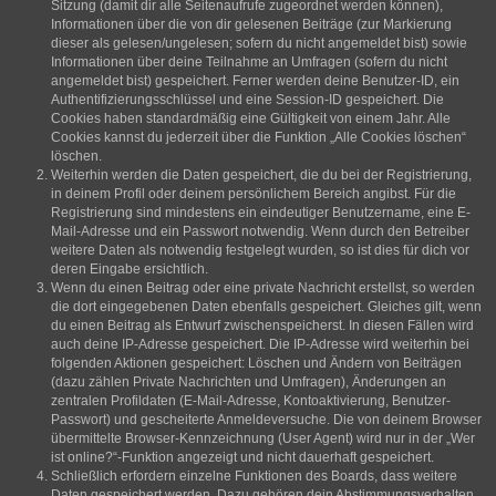
Sitzung (damit dir alle Seitenaufrufe zugeordnet werden können),
Informationen über die von dir gelesenen Beiträge (zur Markierung
dieser als gelesen/ungelesen; sofern du nicht angemeldet bist) sowie
Informationen über deine Teilnahme an Umfragen (sofern du nicht
angemeldet bist) gespeichert. Ferner werden deine Benutzer-ID, ein
Authentifizierungsschlüssel und eine Session-ID gespeichert. Die
Cookies haben standardmäßig eine Gültigkeit von einem Jahr. Alle
Cookies kannst du jederzeit über die Funktion „Alle Cookies löschen“
löschen.
Weiterhin werden die Daten gespeichert, die du bei der Registrierung,
in deinem Profil oder deinem persönlichem Bereich angibst. Für die
Registrierung sind mindestens ein eindeutiger Benutzername, eine E-
Mail-Adresse und ein Passwort notwendig. Wenn durch den Betreiber
weitere Daten als notwendig festgelegt wurden, so ist dies für dich vor
deren Eingabe ersichtlich.
Wenn du einen Beitrag oder eine private Nachricht erstellst, so werden
die dort eingegebenen Daten ebenfalls gespeichert. Gleiches gilt, wenn
du einen Beitrag als Entwurf zwischenspeicherst. In diesen Fällen wird
auch deine IP-Adresse gespeichert. Die IP-Adresse wird weiterhin bei
folgenden Aktionen gespeichert: Löschen und Ändern von Beiträgen
(dazu zählen Private Nachrichten und Umfragen), Änderungen an
zentralen Profildaten (E-Mail-Adresse, Kontoaktivierung, Benutzer-
Passwort) und gescheiterte Anmeldeversuche. Die von deinem Browser
übermittelte Browser-Kennzeichnung (User Agent) wird nur in der „Wer
ist online?“-Funktion angezeigt und nicht dauerhaft gespeichert.
Schließlich erfordern einzelne Funktionen des Boards, dass weitere
Daten gespeichert werden. Dazu gehören dein Abstimmungsverhalten