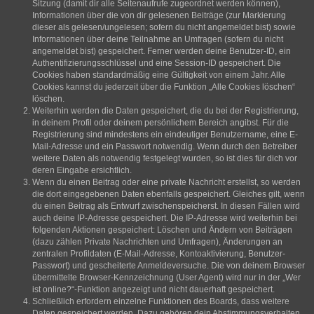
Sitzung (damit dir alle Seitenaufrufe zugeordnet werden können),
Informationen über die von dir gelesenen Beiträge (zur Markierung
dieser als gelesen/ungelesen; sofern du nicht angemeldet bist) sowie
Informationen über deine Teilnahme an Umfragen (sofern du nicht
angemeldet bist) gespeichert. Ferner werden deine Benutzer-ID, ein
Authentifizierungsschlüssel und eine Session-ID gespeichert. Die
Cookies haben standardmäßig eine Gültigkeit von einem Jahr. Alle
Cookies kannst du jederzeit über die Funktion „Alle Cookies löschen“
löschen.
Weiterhin werden die Daten gespeichert, die du bei der Registrierung,
in deinem Profil oder deinem persönlichem Bereich angibst. Für die
Registrierung sind mindestens ein eindeutiger Benutzername, eine E-
Mail-Adresse und ein Passwort notwendig. Wenn durch den Betreiber
weitere Daten als notwendig festgelegt wurden, so ist dies für dich vor
deren Eingabe ersichtlich.
Wenn du einen Beitrag oder eine private Nachricht erstellst, so werden
die dort eingegebenen Daten ebenfalls gespeichert. Gleiches gilt, wenn
du einen Beitrag als Entwurf zwischenspeicherst. In diesen Fällen wird
auch deine IP-Adresse gespeichert. Die IP-Adresse wird weiterhin bei
folgenden Aktionen gespeichert: Löschen und Ändern von Beiträgen
(dazu zählen Private Nachrichten und Umfragen), Änderungen an
zentralen Profildaten (E-Mail-Adresse, Kontoaktivierung, Benutzer-
Passwort) und gescheiterte Anmeldeversuche. Die von deinem Browser
übermittelte Browser-Kennzeichnung (User Agent) wird nur in der „Wer
ist online?“-Funktion angezeigt und nicht dauerhaft gespeichert.
Schließlich erfordern einzelne Funktionen des Boards, dass weitere
Daten gespeichert werden. Dazu gehören dein Abstimmungsverhalten