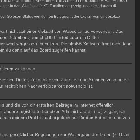
chten und Umfragen), Änderungen an zentralen Profildaten (E-Mail-Adresse,
ur in der „Wer ist online?“-Funktion angezeigt und nicht dauerhaft
er Gelesen-Status von deinen Beiträgen oder explizit von dir gesetzte
wort nicht auf einer Vielzahl von Webseiten zu verwenden. Das
des Betreibers, von phpBB Limited oder ein Dritter
Passwort vergessen“ benutzen. Die phpBB-Software fragt dich dann
em du dann auf das Board zugreifen kannst.
nbieten zu können.
eressen Dritter, Zeitpunkte von Zugriffen und Aktionen zusammen
 rechtlichen Nachverfolgbarkeit notwendig ist.
und die von dir erstellten Beiträge im Internet öffentlich
. andere registrierte Benutzer, Administratoren etc.) zugänglich
aus deinem Profil ist dabei jedoch nur für den Betreiber und von
 Grund gesetzlicher Regelungen zur Weitergabe der Daten (z. B. an