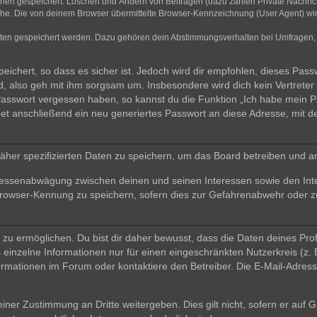
ionen gespeichert: Löschen und Ändern von Beiträgen (dazu zählen Private Nachri
e. Die von deinem Browser übermittelte Browser-Kennzeichnung (User Agent) wird n
aten gespeichert werden. Dazu gehören dein Abstimmungsverhalten bei Umfragen, d
ichert, so dass es sicher ist. Jedoch wird dir empfohlen, dieses Pass
, also geh mit ihm sorgsam um. Insbesondere wird dich kein Vertreter 
 Passwort vergessen haben, so kannst du die Funktion „Ich habe mein 
 anschließend ein neu generiertes Passwort an diese Adresse, mit d
äher spezifizierten Daten zu speichern, um das Board betreiben und a
teressenabwägung zwischen deinen und seinen Interessen sowie den Int
rowser-Kennung zu speichern, sofern dies zur Gefahrenabwehr oder zur
 ermöglichen. Du bist dir daher bewusst, dass die Daten deines Profils 
einzelne Informationen nur für einen eingeschränkten Nutzerkreis (z. B
ationen im Forum oder kontaktiere den Betreiber. Die E-Mail-Adresse 
iner Zustimmung an Dritte weitergeben. Dies gilt nicht, sofern er auf