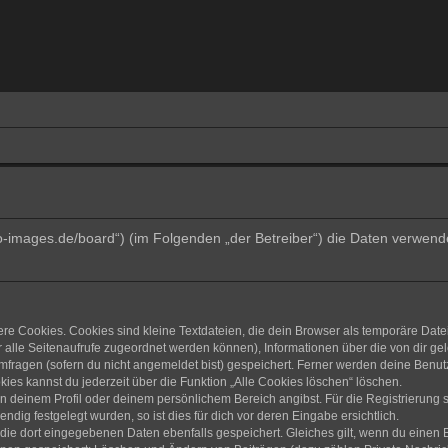
trino-images.de/board“) (im Folgenden „der Betreiber“) die Daten verw
e Cookies. Cookies sind kleine Textdateien, die dein Browser als temporäre Date
dir alle Seitenaufrufe zugeordnet werden können), Informationen über die von dir g
fragen (sofern du nicht angemeldet bist) gespeichert. Ferner werden deine Benutze
ies kannst du jederzeit über die Funktion „Alle Cookies löschen“ löschen.
 in deinem Profil oder deinem persönlichem Bereich angibst. Für die Registrierun
ig festgelegt wurden, so ist dies für dich vor deren Eingabe ersichtlich.
 die dort eingegebenen Daten ebenfalls gespeichert. Gleiches gilt, wenn du einen B