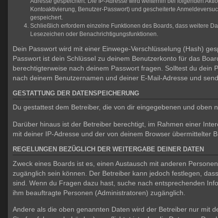
Adresse gespeichert. Die IP-Adresse wird weiterhin bei folgenden Akt
Kontoaktivierung, Benutzer-Passwort) und gescheiterte Anmeldeversuch
gespeichert.
Schließlich erfordern einzelne Funktionen des Boards, dass weitere D
Lesezeichen oder Benachrichtigungsfunktionen.
Dein Passwort wird mit einer Einwege-Verschlüsselung (Hash) gespe
Passwort ist dein Schlüssel zu deinem Benutzerkonto für das Board
berechtigterweise nach deinem Passwort fragen. Solltest du dein
nach deinem Benutzernamen und deiner E-Mail-Adresse und sendet
GESTATTUNG DER DATENSPEICHERUNG
Du gestattest dem Betreiber, die von dir eingegebenen und oben n
Darüber hinaus ist der Betreiber berechtigt, im Rahmen einer In
mit deiner IP-Adresse und der von deinem Browser übermittelter B
REGELUNGEN BEZÜGLICH DER WEITERGABE DEINER DATEN
Zweck eines Boards ist es, einen Austausch mit anderen Personen zu
zugänglich sein können. Der Betreiber kann jedoch festlegen, dass 
sind. Wenn du Fragen dazu hast, suche nach entsprechenden Inform
ihm beauftragte Personen (Administratoren) zugänglich.
Andere als die oben genannten Daten wird der Betreiber nur mit de