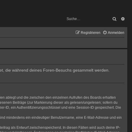
Suche
Erw
Registrieren
Anmelden
endet, die während deines Foren-Besuchs gesammelt werden.
ien ablegt und die zwischen den einzelnen Aufrufen des Boards erhalten
elesenen Beiträge (zur Markierung dieser als gelesen/ungelesen; sofern du
r-ID, ein Authentifizierungsschlüssel und eine Session-ID gespeichert. Die
g sind mindestens ein eindeutiger Benutzername, eine E-Mail-Adresse und ein
eitrag als Entwurf zwischenspeicherst. In diesen Fällen wird auch deine IP-