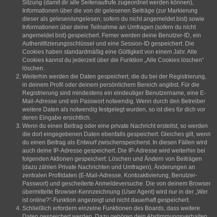
Sitzung (damit dir alle Seitenaufrufe zugeordnet werden können),
Informationen über die von dir gelesenen Beiträge (zur Markierung
dieser als gelesen/ungelesen; sofern du nicht angemeldet bist) sowie
Informationen über deine Teilnahme an Umfragen (sofern du nicht
angemeldet bist) gespeichert. Ferner werden deine Benutzer-ID, ein
Authentifizierungsschlüssel und eine Session-ID gespeichert. Die
Cookies haben standardmäßig eine Gültigkeit von einem Jahr. Alle
Cookies kannst du jederzeit über die Funktion „Alle Cookies löschen“
löschen.
Weiterhin werden die Daten gespeichert, die du bei der Registrierung,
in deinem Profil oder deinem persönlichem Bereich angibst. Für die
Registrierung sind mindestens ein eindeutiger Benutzername, eine E-
Mail-Adresse und ein Passwort notwendig. Wenn durch den Betreiber
weitere Daten als notwendig festgelegt wurden, so ist dies für dich vor
deren Eingabe ersichtlich.
Wenn du einen Beitrag oder eine private Nachricht erstellst, so werden
die dort eingegebenen Daten ebenfalls gespeichert. Gleiches gilt, wenn
du einen Beitrag als Entwurf zwischenspeicherst. In diesen Fällen wird
auch deine IP-Adresse gespeichert. Die IP-Adresse wird weiterhin bei
folgenden Aktionen gespeichert: Löschen und Ändern von Beiträgen
(dazu zählen Private Nachrichten und Umfragen), Änderungen an
zentralen Profildaten (E-Mail-Adresse, Kontoaktivierung, Benutzer-
Passwort) und gescheiterte Anmeldeversuche. Die von deinem Browser
übermittelte Browser-Kennzeichnung (User Agent) wird nur in der „Wer
ist online?“-Funktion angezeigt und nicht dauerhaft gespeichert.
Schließlich erfordern einzelne Funktionen des Boards, dass weitere
Daten gespeichert werden. Dazu gehören dein Abstimmungsverhalten