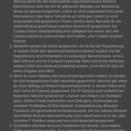
Sitzung (damit dir alle Seitenaufrufe zugeordnet werden können),
Informationen über die von dir gelesenen Beiträge (zur Markierung
dieser als gelesen/ungelesen; sofern du nicht angemeldet bist) sowie
Informationen über deine Teilnahme an Umfragen (sofern du nicht
angemeldet bist) gespeichert. Ferner werden deine Benutzer-ID, ein
Authentifizierungsschlüssel und eine Session-ID gespeichert. Die
Cookies haben standardmäßig eine Gültigkeit von einem Jahr. Alle
Cookies kannst du jederzeit über die Funktion „Alle Cookies löschen“
löschen.
Weiterhin werden die Daten gespeichert, die du bei der Registrierung,
in deinem Profil oder deinem persönlichem Bereich angibst. Für die
Registrierung sind mindestens ein eindeutiger Benutzername, eine E-
Mail-Adresse und ein Passwort notwendig. Wenn durch den Betreiber
weitere Daten als notwendig festgelegt wurden, so ist dies für dich vor
deren Eingabe ersichtlich.
Wenn du einen Beitrag oder eine private Nachricht erstellst, so werden
die dort eingegebenen Daten ebenfalls gespeichert. Gleiches gilt, wenn
du einen Beitrag als Entwurf zwischenspeicherst. In diesen Fällen wird
auch deine IP-Adresse gespeichert. Die IP-Adresse wird weiterhin bei
folgenden Aktionen gespeichert: Löschen und Ändern von Beiträgen
(dazu zählen Private Nachrichten und Umfragen), Änderungen an
zentralen Profildaten (E-Mail-Adresse, Kontoaktivierung, Benutzer-
Passwort) und gescheiterte Anmeldeversuche. Die von deinem Browser
übermittelte Browser-Kennzeichnung (User Agent) wird nur in der „Wer
ist online?“-Funktion angezeigt und nicht dauerhaft gespeichert.
Schließlich erfordern einzelne Funktionen des Boards, dass weitere
Daten gespeichert werden. Dazu gehören dein Abstimmungsverhalten