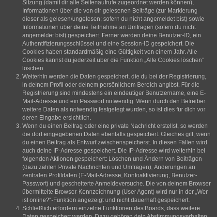
Sitzung (damit dir alle Seitenaufrufe zugeordnet werden können),
Informationen über die von dir gelesenen Beiträge (zur Markierung
dieser als gelesen/ungelesen; sofern du nicht angemeldet bist) sowie
Informationen über deine Teilnahme an Umfragen (sofern du nicht
angemeldet bist) gespeichert. Ferner werden deine Benutzer-ID, ein
Authentifizierungsschlüssel und eine Session-ID gespeichert. Die
Cookies haben standardmäßig eine Gültigkeit von einem Jahr. Alle
Cookies kannst du jederzeit über die Funktion „Alle Cookies löschen“
löschen.
Weiterhin werden die Daten gespeichert, die du bei der Registrierung,
in deinem Profil oder deinem persönlichem Bereich angibst. Für die
Registrierung sind mindestens ein eindeutiger Benutzername, eine E-
Mail-Adresse und ein Passwort notwendig. Wenn durch den Betreiber
weitere Daten als notwendig festgelegt wurden, so ist dies für dich vor
deren Eingabe ersichtlich.
Wenn du einen Beitrag oder eine private Nachricht erstellst, so werden
die dort eingegebenen Daten ebenfalls gespeichert. Gleiches gilt, wenn
du einen Beitrag als Entwurf zwischenspeicherst. In diesen Fällen wird
auch deine IP-Adresse gespeichert. Die IP-Adresse wird weiterhin bei
folgenden Aktionen gespeichert: Löschen und Ändern von Beiträgen
(dazu zählen Private Nachrichten und Umfragen), Änderungen an
zentralen Profildaten (E-Mail-Adresse, Kontoaktivierung, Benutzer-
Passwort) und gescheiterte Anmeldeversuche. Die von deinem Browser
übermittelte Browser-Kennzeichnung (User Agent) wird nur in der „Wer
ist online?“-Funktion angezeigt und nicht dauerhaft gespeichert.
Schließlich erfordern einzelne Funktionen des Boards, dass weitere
Daten gespeichert werden. Dazu gehören dein Abstimmungsverhalten