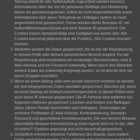
Sitzung (damit dir alle Seitenaufrufe zugeordnet werden können),
Informationen über die von dir gelesenen Beiträge (zur Markierung
dieser als gelesen/ungelesen; sofern du nicht angemeldet bist) sowie
Informationen über deine Teilnahme an Umfragen (sofern du nicht
angemeldet bist) gespeichert. Ferner werden deine Benutzer-ID, ein
Authentifizierungsschlüssel und eine Session-ID gespeichert. Die
Cookies haben standardmäßig eine Gültigkeit von einem Jahr. Alle
Cookies kannst du jederzeit über die Funktion „Alle Cookies löschen“
löschen.
Weiterhin werden die Daten gespeichert, die du bei der Registrierung,
in deinem Profil oder deinem persönlichem Bereich angibst. Für die
Registrierung sind mindestens ein eindeutiger Benutzername, eine E-
Mail-Adresse und ein Passwort notwendig. Wenn durch den Betreiber
weitere Daten als notwendig festgelegt wurden, so ist dies für dich vor
deren Eingabe ersichtlich.
Wenn du einen Beitrag oder eine private Nachricht erstellst, so werden
die dort eingegebenen Daten ebenfalls gespeichert. Gleiches gilt, wenn
du einen Beitrag als Entwurf zwischenspeicherst. In diesen Fällen wird
auch deine IP-Adresse gespeichert. Die IP-Adresse wird weiterhin bei
folgenden Aktionen gespeichert: Löschen und Ändern von Beiträgen
(dazu zählen Private Nachrichten und Umfragen), Änderungen an
zentralen Profildaten (E-Mail-Adresse, Kontoaktivierung, Benutzer-
Passwort) und gescheiterte Anmeldeversuche. Die von deinem Browser
übermittelte Browser-Kennzeichnung (User Agent) wird nur in der „Wer
ist online?“-Funktion angezeigt und nicht dauerhaft gespeichert.
Schließlich erfordern einzelne Funktionen des Boards, dass weitere
Daten gespeichert werden. Dazu gehören dein Abstimmungsverhalten