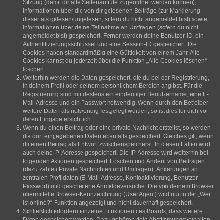
Sitzung (damit dir alle Seitenaufrufe zugeordnet werden können),
Informationen über die von dir gelesenen Beiträge (zur Markierung
dieser als gelesen/ungelesen; sofern du nicht angemeldet bist) sowie
Informationen über deine Teilnahme an Umfragen (sofern du nicht
angemeldet bist) gespeichert. Ferner werden deine Benutzer-ID, ein
Authentifizierungsschlüssel und eine Session-ID gespeichert. Die
Cookies haben standardmäßig eine Gültigkeit von einem Jahr. Alle
Cookies kannst du jederzeit über die Funktion „Alle Cookies löschen“
löschen.
Weiterhin werden die Daten gespeichert, die du bei der Registrierung,
in deinem Profil oder deinem persönlichem Bereich angibst. Für die
Registrierung sind mindestens ein eindeutiger Benutzername, eine E-
Mail-Adresse und ein Passwort notwendig. Wenn durch den Betreiber
weitere Daten als notwendig festgelegt wurden, so ist dies für dich vor
deren Eingabe ersichtlich.
Wenn du einen Beitrag oder eine private Nachricht erstellst, so werden
die dort eingegebenen Daten ebenfalls gespeichert. Gleiches gilt, wenn
du einen Beitrag als Entwurf zwischenspeicherst. In diesen Fällen wird
auch deine IP-Adresse gespeichert. Die IP-Adresse wird weiterhin bei
folgenden Aktionen gespeichert: Löschen und Ändern von Beiträgen
(dazu zählen Private Nachrichten und Umfragen), Änderungen an
zentralen Profildaten (E-Mail-Adresse, Kontoaktivierung, Benutzer-
Passwort) und gescheiterte Anmeldeversuche. Die von deinem Browser
übermittelte Browser-Kennzeichnung (User Agent) wird nur in der „Wer
ist online?“-Funktion angezeigt und nicht dauerhaft gespeichert.
Schließlich erfordern einzelne Funktionen des Boards, dass weitere
Daten gespeichert werden. Dazu gehören dein Abstimmungsverhalten