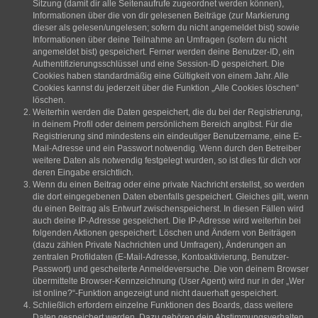
Sitzung (damit dir alle Seitenaufrufe zugeordnet werden können),
Informationen über die von dir gelesenen Beiträge (zur Markierung
dieser als gelesen/ungelesen; sofern du nicht angemeldet bist) sowie
Informationen über deine Teilnahme an Umfragen (sofern du nicht
angemeldet bist) gespeichert. Ferner werden deine Benutzer-ID, ein
Authentifizierungsschlüssel und eine Session-ID gespeichert. Die
Cookies haben standardmäßig eine Gültigkeit von einem Jahr. Alle
Cookies kannst du jederzeit über die Funktion „Alle Cookies löschen“
löschen.
Weiterhin werden die Daten gespeichert, die du bei der Registrierung,
in deinem Profil oder deinem persönlichem Bereich angibst. Für die
Registrierung sind mindestens ein eindeutiger Benutzername, eine E-
Mail-Adresse und ein Passwort notwendig. Wenn durch den Betreiber
weitere Daten als notwendig festgelegt wurden, so ist dies für dich vor
deren Eingabe ersichtlich.
Wenn du einen Beitrag oder eine private Nachricht erstellst, so werden
die dort eingegebenen Daten ebenfalls gespeichert. Gleiches gilt, wenn
du einen Beitrag als Entwurf zwischenspeicherst. In diesen Fällen wird
auch deine IP-Adresse gespeichert. Die IP-Adresse wird weiterhin bei
folgenden Aktionen gespeichert: Löschen und Ändern von Beiträgen
(dazu zählen Private Nachrichten und Umfragen), Änderungen an
zentralen Profildaten (E-Mail-Adresse, Kontoaktivierung, Benutzer-
Passwort) und gescheiterte Anmeldeversuche. Die von deinem Browser
übermittelte Browser-Kennzeichnung (User Agent) wird nur in der „Wer
ist online?“-Funktion angezeigt und nicht dauerhaft gespeichert.
Schließlich erfordern einzelne Funktionen des Boards, dass weitere
Daten gespeichert werden. Dazu gehören dein Abstimmungsverhalten