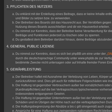
3. PFLICHTEN DES NUTZERS
Du erklärst mit der Erstellung eines Beitrags, dass er keine Inhalte en
und Bilder zu setzen bzw. zu verwenden.
Der Betreiber des Boards übt das Hausrecht aus. Bei Verstößen gegen
Nutzung dieses Boards ausschließen und dir ein Hausverbot erteilen.
Du nimmst zur Kenntnis, dass der Betreiber keine Verantwortung für die 
Beiträge und Funktionen jederzeit zu löschen oder zu sperren.
Du gestattest dem Betreiber darüber hinaus, deine Beiträge abzuänder
4. GENERAL PUBLIC LICENSE
Du nimmst zur Kenntnis, dass es sich bei phpBB um eine unter der „
GNU
durch die deutschsprachige Community unter www.phpbb.de zur Verfügun
bestimmte Zwecke nicht untersagen oder auf Inhalte fremder Foren Ei
5. GEWÄHRLEISTUNG
Der Betreiber haftet mit Ausnahme der Verletzung von Leben, Körper und
zurückzuführen sind. Dies gilt auch für mittelbare Folgeschäden wie
Die Haftung ist gegenüber Verbrauchern außer bei vorsätzlichem oder 
(Kardinalpflichten) auf die bei Vertragsschluss typischerweise vorher
insbesondere entgangenen Gewinn.
Die Haftung ist gegenüber Unternehmern außer bei der Verletzung von 
Schäden und im Übrigen der Höhe nach auf die vertragstypischen Durc
Die Haftungsbegrenzung der Absätze a bis c gilt sinngemäß auch zuguns
Ansprüche für eine Haftung aus zwingendem nationalem Recht bleiben