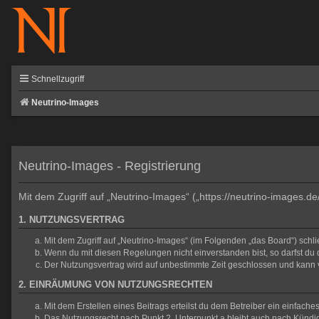
Schnellzugriff
Neutrino-Images
Neutrino-Images - Registrierung
Mit dem Zugriff auf „Neutrino-Images“ („https://neutrino-images.d
1. NUTZUNGSVERTRAG
Mit dem Zugriff auf „Neutrino-Images“ (im Folgenden „das Board“) sch
Wenn du mit diesen Regelungen nicht einverstanden bist, so darfst du d
Der Nutzungsvertrag wird auf unbestimmte Zeit geschlossen und kann v
2. EINRÄUMUNG VON NUTZUNGSRECHTEN
Mit dem Erstellen eines Beitrags erteilst du dem Betreiber ein einfac
Das Nutzungsrecht nach Punkt 2, Unterpunkt a bleibt auch nach Künd