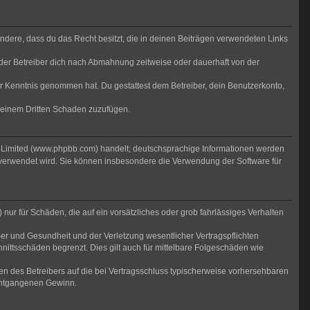
sondere, dass du das Recht besitzt, die in deinen Beiträgen verwendeten Links
der Betreiber dich nach Abmahnung zeitweise oder dauerhaft von der
 zur Kenntnis genommen hat. Du gestattest dem Betreiber, dein Benutzerkonto,
r einem Dritten Schaden zuzufügen.
B Limited (www.phpbb.com) handelt; deutschsprachige Informationen werden
 verwendet wird. Sie können insbesondere die Verwendung der Software für
nur für Schäden, die auf ein vorsätzliches oder grob fahrlässiges Verhalten
er und Gesundheit und der Verletzung wesentlicher Vertragspflichten
nittsschäden begrenzt. Dies gilt auch für mittelbare Folgeschäden wie
n des Betreibers auf die bei Vertragsschluss typischerweise vorhersehbaren
 entgangenen Gewinn.