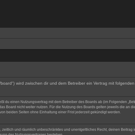
e/board“) wird zwischen dir und dem Betreiber ein Vertrag mit folgend
ließt du einen Nutzungsvertrag mit dem Betreiber des Boards ab (im Folgenden „Bet
as Board nicht weiter nutzen. Für die Nutzung des Boards gelten jeweils die an di
on beiden Seiten ohne Einhaltung einer Frist jederzeit gekündigt werden.
hes, zeitlich und räumlich unbeschränktes und unentgeltliches Recht, deinen Beitra
igung des Nutzungsvertrages bestehen.