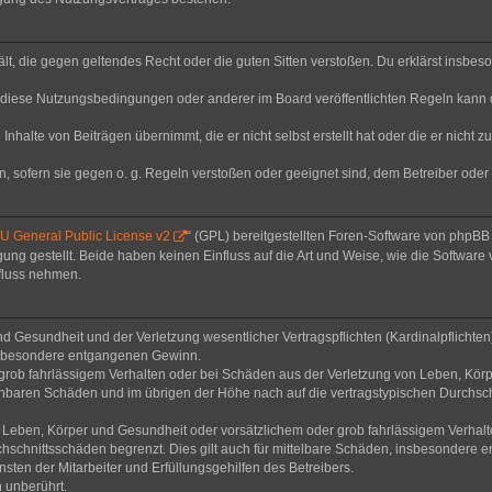
thält, die gegen geltendes Recht oder die guten Sitten verstoßen. Du erklärst insbe
 diese Nutzungsbedingungen oder anderer im Board veröffentlichten Regeln kann 
Inhalte von Beiträgen übernimmt, die er nicht selbst erstellt hat oder die er nicht
n, sofern sie gegen o. g. Regeln verstoßen oder geeignet sind, dem Betreiber ode
 General Public License v2
“ (GPL) bereitgestellten Foren-Software von phpB
g gestellt. Beide haben keinen Einfluss auf die Art und Weise, wie die Software
nfluss nehmen.
 Gesundheit und der Verletzung wesentlicher Vertragspflichten (Kardinalpflichten) 
 insbesondere entgangenen Gewinn.
grob fahrlässigem Verhalten oder bei Schäden aus der Verletzung von Leben, Körp
sehbaren Schäden und im übrigen der Höhe nach auf die vertragstypischen Durchsch
Leben, Körper und Gesundheit oder vorsätzlichem oder grob fahrlässigem Verhalte
hschnittsschäden begrenzt. Dies gilt auch für mittelbare Schäden, insbesondere
ten der Mitarbeiter und Erfüllungsgehilfen des Betreibers.
 unberührt.