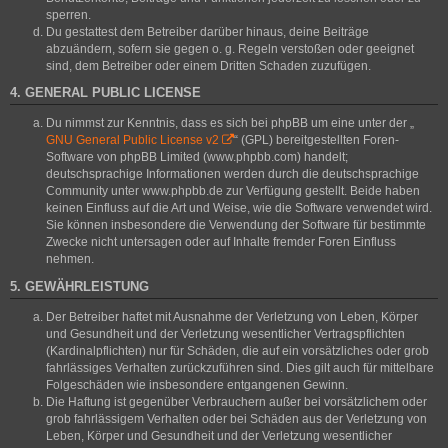
sperren.
Du gestattest dem Betreiber darüber hinaus, deine Beiträge
abzuändern, sofern sie gegen o. g. Regeln verstoßen oder geeignet
sind, dem Betreiber oder einem Dritten Schaden zuzufügen.
4. GENERAL PUBLIC LICENSE
Du nimmst zur Kenntnis, dass es sich bei phpBB um eine unter der „
GNU General Public License v2
“ (GPL) bereitgestellten Foren-
Software von phpBB Limited (www.phpbb.com) handelt;
deutschsprachige Informationen werden durch die deutschsprachige
Community unter www.phpbb.de zur Verfügung gestellt. Beide haben
keinen Einfluss auf die Art und Weise, wie die Software verwendet wird.
Sie können insbesondere die Verwendung der Software für bestimmte
Zwecke nicht untersagen oder auf Inhalte fremder Foren Einfluss
nehmen.
5. GEWÄHRLEISTUNG
Der Betreiber haftet mit Ausnahme der Verletzung von Leben, Körper
und Gesundheit und der Verletzung wesentlicher Vertragspflichten
(Kardinalpflichten) nur für Schäden, die auf ein vorsätzliches oder grob
fahrlässiges Verhalten zurückzuführen sind. Dies gilt auch für mittelbare
Folgeschäden wie insbesondere entgangenen Gewinn.
Die Haftung ist gegenüber Verbrauchern außer bei vorsätzlichem oder
grob fahrlässigem Verhalten oder bei Schäden aus der Verletzung von
Leben, Körper und Gesundheit und der Verletzung wesentlicher