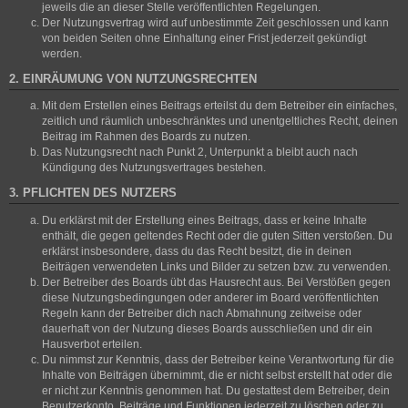
jeweils die an dieser Stelle veröffentlichten Regelungen.
Der Nutzungsvertrag wird auf unbestimmte Zeit geschlossen und kann
von beiden Seiten ohne Einhaltung einer Frist jederzeit gekündigt
werden.
2. EINRÄUMUNG VON NUTZUNGSRECHTEN
Mit dem Erstellen eines Beitrags erteilst du dem Betreiber ein einfaches,
zeitlich und räumlich unbeschränktes und unentgeltliches Recht, deinen
Beitrag im Rahmen des Boards zu nutzen.
Das Nutzungsrecht nach Punkt 2, Unterpunkt a bleibt auch nach
Kündigung des Nutzungsvertrages bestehen.
3. PFLICHTEN DES NUTZERS
Du erklärst mit der Erstellung eines Beitrags, dass er keine Inhalte
enthält, die gegen geltendes Recht oder die guten Sitten verstoßen. Du
erklärst insbesondere, dass du das Recht besitzt, die in deinen
Beiträgen verwendeten Links und Bilder zu setzen bzw. zu verwenden.
Der Betreiber des Boards übt das Hausrecht aus. Bei Verstößen gegen
diese Nutzungsbedingungen oder anderer im Board veröffentlichten
Regeln kann der Betreiber dich nach Abmahnung zeitweise oder
dauerhaft von der Nutzung dieses Boards ausschließen und dir ein
Hausverbot erteilen.
Du nimmst zur Kenntnis, dass der Betreiber keine Verantwortung für die
Inhalte von Beiträgen übernimmt, die er nicht selbst erstellt hat oder die
er nicht zur Kenntnis genommen hat. Du gestattest dem Betreiber, dein
Benutzerkonto, Beiträge und Funktionen jederzeit zu löschen oder zu