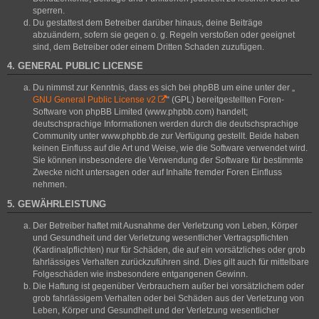
sperren.
Du gestattest dem Betreiber darüber hinaus, deine Beiträge
abzuändern, sofern sie gegen o. g. Regeln verstoßen oder geeignet
sind, dem Betreiber oder einem Dritten Schaden zuzufügen.
4. GENERAL PUBLIC LICENSE
Du nimmst zur Kenntnis, dass es sich bei phpBB um eine unter der „
GNU General Public License v2
“ (GPL) bereitgestellten Foren-
Software von phpBB Limited (www.phpbb.com) handelt;
deutschsprachige Informationen werden durch die deutschsprachige
Community unter www.phpbb.de zur Verfügung gestellt. Beide haben
keinen Einfluss auf die Art und Weise, wie die Software verwendet wird.
Sie können insbesondere die Verwendung der Software für bestimmte
Zwecke nicht untersagen oder auf Inhalte fremder Foren Einfluss
nehmen.
5. GEWÄHRLEISTUNG
Der Betreiber haftet mit Ausnahme der Verletzung von Leben, Körper
und Gesundheit und der Verletzung wesentlicher Vertragspflichten
(Kardinalpflichten) nur für Schäden, die auf ein vorsätzliches oder grob
fahrlässiges Verhalten zurückzuführen sind. Dies gilt auch für mittelbare
Folgeschäden wie insbesondere entgangenen Gewinn.
Die Haftung ist gegenüber Verbrauchern außer bei vorsätzlichem oder
grob fahrlässigem Verhalten oder bei Schäden aus der Verletzung von
Leben, Körper und Gesundheit und der Verletzung wesentlicher