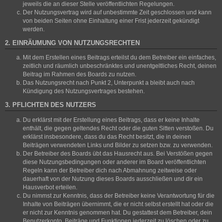
jeweils die an dieser Stelle veröffentlichten Regelungen.
Der Nutzungsvertrag wird auf unbestimmte Zeit geschlossen und kann
von beiden Seiten ohne Einhaltung einer Frist jederzeit gekündigt
werden.
2. EINRÄUMUNG VON NUTZUNGSRECHTEN
Mit dem Erstellen eines Beitrags erteilst du dem Betreiber ein einfaches,
zeitlich und räumlich unbeschränktes und unentgeltliches Recht, deinen
Beitrag im Rahmen des Boards zu nutzen.
Das Nutzungsrecht nach Punkt 2, Unterpunkt a bleibt auch nach
Kündigung des Nutzungsvertrages bestehen.
3. PFLICHTEN DES NUTZERS
Du erklärst mit der Erstellung eines Beitrags, dass er keine Inhalte
enthält, die gegen geltendes Recht oder die guten Sitten verstoßen. Du
erklärst insbesondere, dass du das Recht besitzt, die in deinen
Beiträgen verwendeten Links und Bilder zu setzen bzw. zu verwenden.
Der Betreiber des Boards übt das Hausrecht aus. Bei Verstößen gegen
diese Nutzungsbedingungen oder anderer im Board veröffentlichten
Regeln kann der Betreiber dich nach Abmahnung zeitweise oder
dauerhaft von der Nutzung dieses Boards ausschließen und dir ein
Hausverbot erteilen.
Du nimmst zur Kenntnis, dass der Betreiber keine Verantwortung für die
Inhalte von Beiträgen übernimmt, die er nicht selbst erstellt hat oder die
er nicht zur Kenntnis genommen hat. Du gestattest dem Betreiber, dein
Benutzerkonto, Beiträge und Funktionen jederzeit zu löschen oder zu