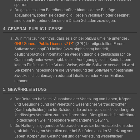
sperren.
Du gestattest dem Betreiber darüber hinaus, deine Beiträge
abzuändern, sofern sie gegen o. g. Regeln verstoßen oder geeignet
sind, dem Betreiber oder einem Dritten Schaden zuzufügen.
4. GENERAL PUBLIC LICENSE
Du nimmst zur Kenntnis, dass es sich bei phpBB um eine unter der „
GNU General Public License v2
“ (GPL) bereitgestellten Foren-
Software von phpBB Limited (www.phpbb.com) handelt;
deutschsprachige Informationen werden durch die deutschsprachige
Community unter www.phpbb.de zur Verfügung gestellt. Beide haben
keinen Einfluss auf die Art und Weise, wie die Software verwendet wird.
Sie können insbesondere die Verwendung der Software für bestimmte
Zwecke nicht untersagen oder auf Inhalte fremder Foren Einfluss
nehmen.
5. GEWÄHRLEISTUNG
Der Betreiber haftet mit Ausnahme der Verletzung von Leben, Körper
und Gesundheit und der Verletzung wesentlicher Vertragspflichten
(Kardinalpflichten) nur für Schäden, die auf ein vorsätzliches oder grob
fahrlässiges Verhalten zurückzuführen sind. Dies gilt auch für mittelbare
Folgeschäden wie insbesondere entgangenen Gewinn.
Die Haftung ist gegenüber Verbrauchern außer bei vorsätzlichem oder
grob fahrlässigem Verhalten oder bei Schäden aus der Verletzung von
Leben, Körper und Gesundheit und der Verletzung wesentlicher