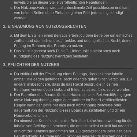
jeweils die an dieser Stelle veröffentlichten Regelungen.
Der Nutzungsvertrag wird auf unbestimmte Zeit geschlossen und kann
von beiden Seiten ohne Einhaltung einer Frist jederzeit gekündigt
werden.
2. EINRÄUMUNG VON NUTZUNGSRECHTEN
Mit dem Erstellen eines Beitrags erteilst du dem Betreiber ein einfaches,
zeitlich und räumlich unbeschränktes und unentgeltliches Recht, deinen
Beitrag im Rahmen des Boards zu nutzen.
Das Nutzungsrecht nach Punkt 2, Unterpunkt a bleibt auch nach
Kündigung des Nutzungsvertrages bestehen.
3. PFLICHTEN DES NUTZERS
Du erklärst mit der Erstellung eines Beitrags, dass er keine Inhalte
enthält, die gegen geltendes Recht oder die guten Sitten verstoßen. Du
erklärst insbesondere, dass du das Recht besitzt, die in deinen
Beiträgen verwendeten Links und Bilder zu setzen bzw. zu verwenden.
Der Betreiber des Boards übt das Hausrecht aus. Bei Verstößen gegen
diese Nutzungsbedingungen oder anderer im Board veröffentlichten
Regeln kann der Betreiber dich nach Abmahnung zeitweise oder
dauerhaft von der Nutzung dieses Boards ausschließen und dir ein
Hausverbot erteilen.
Du nimmst zur Kenntnis, dass der Betreiber keine Verantwortung für die
Inhalte von Beiträgen übernimmt, die er nicht selbst erstellt hat oder die
er nicht zur Kenntnis genommen hat. Du gestattest dem Betreiber, dein
Benutzerkonto, Beiträge und Funktionen jederzeit zu löschen oder zu