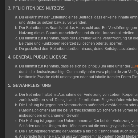
3. PFLICHTEN DES NUTZERS
Du erklärst mit der Erstellung eines Beitrags, dass er keine Inhalte en
und Bilder zu setzen bzw. zu verwenden.
Der Betreiber des Boards übt das Hausrecht aus. Bei Verstößen gegen
Nutzung dieses Boards ausschließen und dir ein Hausverbot erteilen.
Du nimmst zur Kenntnis, dass der Betreiber keine Verantwortung für die 
Beiträge und Funktionen jederzeit zu löschen oder zu sperren.
Du gestattest dem Betreiber darüber hinaus, deine Beiträge abzuänder
4. GENERAL PUBLIC LICENSE
Du nimmst zur Kenntnis, dass es sich bei phpBB um eine unter der „
GNU
durch die deutschsprachige Community unter www.phpbb.de zur Verfügun
bestimmte Zwecke nicht untersagen oder auf Inhalte fremder Foren Ei
5. GEWÄHRLEISTUNG
Der Betreiber haftet mit Ausnahme der Verletzung von Leben, Körper und
zurückzuführen sind. Dies gilt auch für mittelbare Folgeschäden wie
Die Haftung ist gegenüber Verbrauchern außer bei vorsätzlichem oder 
(Kardinalpflichten) auf die bei Vertragsschluss typischerweise vorher
insbesondere entgangenen Gewinn.
Die Haftung ist gegenüber Unternehmern außer bei der Verletzung von 
Schäden und im Übrigen der Höhe nach auf die vertragstypischen Durc
Die Haftungsbegrenzung der Absätze a bis c gilt sinngemäß auch zuguns
Ansprüche für eine Haftung aus zwingendem nationalem Recht bleiben