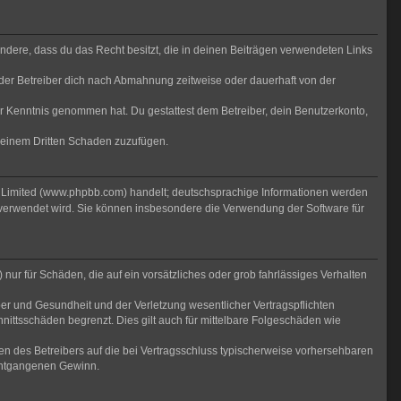
sondere, dass du das Recht besitzt, die in deinen Beiträgen verwendeten Links
der Betreiber dich nach Abmahnung zeitweise oder dauerhaft von der
 zur Kenntnis genommen hat. Du gestattest dem Betreiber, dein Benutzerkonto,
r einem Dritten Schaden zuzufügen.
B Limited (www.phpbb.com) handelt; deutschsprachige Informationen werden
 verwendet wird. Sie können insbesondere die Verwendung der Software für
nur für Schäden, die auf ein vorsätzliches oder grob fahrlässiges Verhalten
er und Gesundheit und der Verletzung wesentlicher Vertragspflichten
nittsschäden begrenzt. Dies gilt auch für mittelbare Folgeschäden wie
n des Betreibers auf die bei Vertragsschluss typischerweise vorhersehbaren
 entgangenen Gewinn.