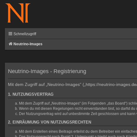
Schnellzugriff
Neutrino-Images
Neutrino-Images - Registrierung
Mit dem Zugriff auf „Neutrino-Images“ („https://neutrino-images.d
1. NUTZUNGSVERTRAG
Mit dem Zugriff auf „Neutrino-Images“ (im Folgenden „das Board“) sch
Wenn du mit diesen Regelungen nicht einverstanden bist, so darfst du d
Der Nutzungsvertrag wird auf unbestimmte Zeit geschlossen und kann v
2. EINRÄUMUNG VON NUTZUNGSRECHTEN
Mit dem Erstellen eines Beitrags erteilst du dem Betreiber ein einfac
Das Nutzungsrecht nach Punkt 2, Unterpunkt a bleibt auch nach Künd