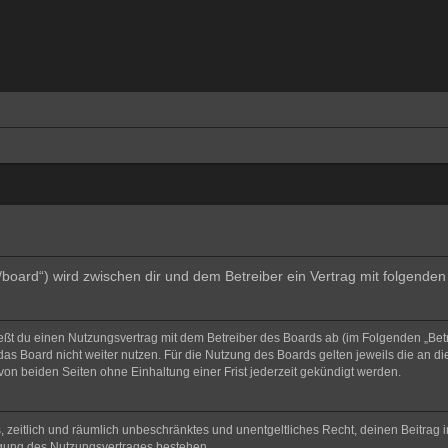
e/board“) wird zwischen dir und dem Betreiber ein Vertrag mit folgend
ließt du einen Nutzungsvertrag mit dem Betreiber des Boards ab (im Folgenden „Bet
as Board nicht weiter nutzen. Für die Nutzung des Boards gelten jeweils die an di
on beiden Seiten ohne Einhaltung einer Frist jederzeit gekündigt werden.
hes, zeitlich und räumlich unbeschränktes und unentgeltliches Recht, deinen Beitra
igung des Nutzungsvertrages bestehen.