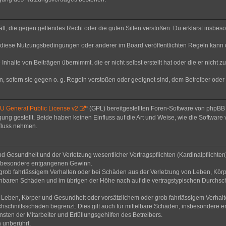
thält, die gegen geltendes Recht oder die guten Sitten verstoßen. Du erklärst insbe
 diese Nutzungsbedingungen oder anderer im Board veröffentlichten Regeln kann 
Inhalte von Beiträgen übernimmt, die er nicht selbst erstellt hat oder die er nicht
n, sofern sie gegen o. g. Regeln verstoßen oder geeignet sind, dem Betreiber ode
 General Public License v2
“ (GPL) bereitgestellten Foren-Software von phpB
g gestellt. Beide haben keinen Einfluss auf die Art und Weise, wie die Software
nfluss nehmen.
 Gesundheit und der Verletzung wesentlicher Vertragspflichten (Kardinalpflichten) 
 insbesondere entgangenen Gewinn.
grob fahrlässigem Verhalten oder bei Schäden aus der Verletzung von Leben, Körp
sehbaren Schäden und im übrigen der Höhe nach auf die vertragstypischen Durchsch
Leben, Körper und Gesundheit oder vorsätzlichem oder grob fahrlässigem Verhalte
hschnittsschäden begrenzt. Dies gilt auch für mittelbare Schäden, insbesondere
ten der Mitarbeiter und Erfüllungsgehilfen des Betreibers.
 unberührt.