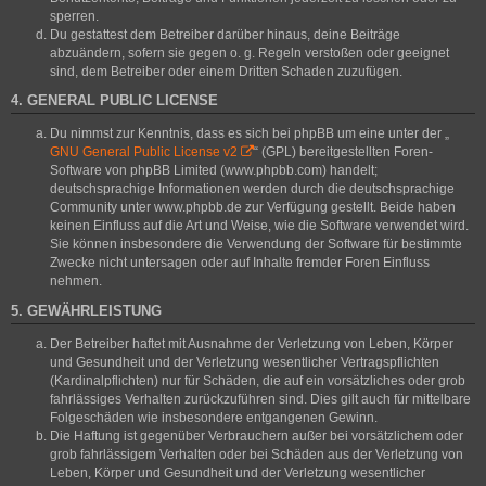
sperren.
Du gestattest dem Betreiber darüber hinaus, deine Beiträge
abzuändern, sofern sie gegen o. g. Regeln verstoßen oder geeignet
sind, dem Betreiber oder einem Dritten Schaden zuzufügen.
4. GENERAL PUBLIC LICENSE
Du nimmst zur Kenntnis, dass es sich bei phpBB um eine unter der „
GNU General Public License v2
“ (GPL) bereitgestellten Foren-
Software von phpBB Limited (www.phpbb.com) handelt;
deutschsprachige Informationen werden durch die deutschsprachige
Community unter www.phpbb.de zur Verfügung gestellt. Beide haben
keinen Einfluss auf die Art und Weise, wie die Software verwendet wird.
Sie können insbesondere die Verwendung der Software für bestimmte
Zwecke nicht untersagen oder auf Inhalte fremder Foren Einfluss
nehmen.
5. GEWÄHRLEISTUNG
Der Betreiber haftet mit Ausnahme der Verletzung von Leben, Körper
und Gesundheit und der Verletzung wesentlicher Vertragspflichten
(Kardinalpflichten) nur für Schäden, die auf ein vorsätzliches oder grob
fahrlässiges Verhalten zurückzuführen sind. Dies gilt auch für mittelbare
Folgeschäden wie insbesondere entgangenen Gewinn.
Die Haftung ist gegenüber Verbrauchern außer bei vorsätzlichem oder
grob fahrlässigem Verhalten oder bei Schäden aus der Verletzung von
Leben, Körper und Gesundheit und der Verletzung wesentlicher