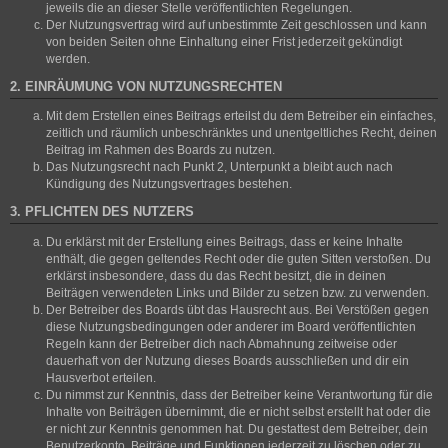
jeweils die an dieser Stelle veröffentlichten Regelungen.
Der Nutzungsvertrag wird auf unbestimmte Zeit geschlossen und kann
von beiden Seiten ohne Einhaltung einer Frist jederzeit gekündigt
werden.
2. EINRÄUMUNG VON NUTZUNGSRECHTEN
Mit dem Erstellen eines Beitrags erteilst du dem Betreiber ein einfaches,
zeitlich und räumlich unbeschränktes und unentgeltliches Recht, deinen
Beitrag im Rahmen des Boards zu nutzen.
Das Nutzungsrecht nach Punkt 2, Unterpunkt a bleibt auch nach
Kündigung des Nutzungsvertrages bestehen.
3. PFLICHTEN DES NUTZERS
Du erklärst mit der Erstellung eines Beitrags, dass er keine Inhalte
enthält, die gegen geltendes Recht oder die guten Sitten verstoßen. Du
erklärst insbesondere, dass du das Recht besitzt, die in deinen
Beiträgen verwendeten Links und Bilder zu setzen bzw. zu verwenden.
Der Betreiber des Boards übt das Hausrecht aus. Bei Verstößen gegen
diese Nutzungsbedingungen oder anderer im Board veröffentlichten
Regeln kann der Betreiber dich nach Abmahnung zeitweise oder
dauerhaft von der Nutzung dieses Boards ausschließen und dir ein
Hausverbot erteilen.
Du nimmst zur Kenntnis, dass der Betreiber keine Verantwortung für die
Inhalte von Beiträgen übernimmt, die er nicht selbst erstellt hat oder die
er nicht zur Kenntnis genommen hat. Du gestattest dem Betreiber, dein
Benutzerkonto, Beiträge und Funktionen jederzeit zu löschen oder zu