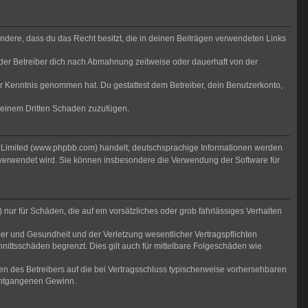
sondere, dass du das Recht besitzt, die in deinen Beiträgen verwendeten Links
der Betreiber dich nach Abmahnung zeitweise oder dauerhaft von der
 zur Kenntnis genommen hat. Du gestattest dem Betreiber, dein Benutzerkonto,
r einem Dritten Schaden zuzufügen.
B Limited (www.phpbb.com) handelt; deutschsprachige Informationen werden
 verwendet wird. Sie können insbesondere die Verwendung der Software für
nur für Schäden, die auf ein vorsätzliches oder grob fahrlässiges Verhalten
er und Gesundheit und der Verletzung wesentlicher Vertragspflichten
nittsschäden begrenzt. Dies gilt auch für mittelbare Folgeschäden wie
n des Betreibers auf die bei Vertragsschluss typischerweise vorhersehbaren
 entgangenen Gewinn.