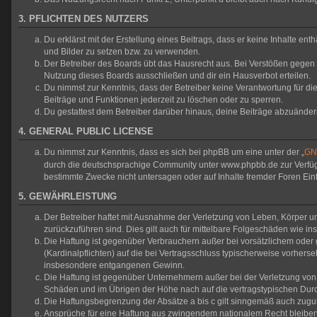
3. PFLICHTEN DES NUTZERS
Du erklärst mit der Erstellung eines Beitrags, dass er keine Inhalte en
und Bilder zu setzen bzw. zu verwenden.
Der Betreiber des Boards übt das Hausrecht aus. Bei Verstößen gegen
Nutzung dieses Boards ausschließen und dir ein Hausverbot erteilen.
Du nimmst zur Kenntnis, dass der Betreiber keine Verantwortung für die 
Beiträge und Funktionen jederzeit zu löschen oder zu sperren.
Du gestattest dem Betreiber darüber hinaus, deine Beiträge abzuänder
4. GENERAL PUBLIC LICENSE
Du nimmst zur Kenntnis, dass es sich bei phpBB um eine unter der „
GNU
durch die deutschsprachige Community unter www.phpbb.de zur Verfügun
bestimmte Zwecke nicht untersagen oder auf Inhalte fremder Foren Ei
5. GEWÄHRLEISTUNG
Der Betreiber haftet mit Ausnahme der Verletzung von Leben, Körper und
zurückzuführen sind. Dies gilt auch für mittelbare Folgeschäden wie
Die Haftung ist gegenüber Verbrauchern außer bei vorsätzlichem oder 
(Kardinalpflichten) auf die bei Vertragsschluss typischerweise vorher
insbesondere entgangenen Gewinn.
Die Haftung ist gegenüber Unternehmern außer bei der Verletzung von 
Schäden und im Übrigen der Höhe nach auf die vertragstypischen Durc
Die Haftungsbegrenzung der Absätze a bis c gilt sinngemäß auch zuguns
Ansprüche für eine Haftung aus zwingendem nationalem Recht bleiben