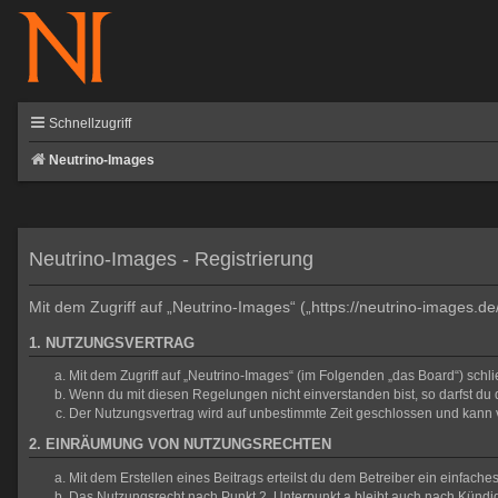
Schnellzugriff
Neutrino-Images
Neutrino-Images - Registrierung
Mit dem Zugriff auf „Neutrino-Images“ („https://neutrino-images.d
1. NUTZUNGSVERTRAG
Mit dem Zugriff auf „Neutrino-Images“ (im Folgenden „das Board“) sch
Wenn du mit diesen Regelungen nicht einverstanden bist, so darfst du d
Der Nutzungsvertrag wird auf unbestimmte Zeit geschlossen und kann v
2. EINRÄUMUNG VON NUTZUNGSRECHTEN
Mit dem Erstellen eines Beitrags erteilst du dem Betreiber ein einfac
Das Nutzungsrecht nach Punkt 2, Unterpunkt a bleibt auch nach Künd