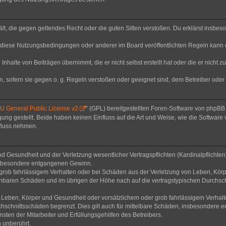
thält, die gegen geltendes Recht oder die guten Sitten verstoßen. Du erklärst insbe
 diese Nutzungsbedingungen oder anderer im Board veröffentlichten Regeln kann 
Inhalte von Beiträgen übernimmt, die er nicht selbst erstellt hat oder die er nicht
n, sofern sie gegen o. g. Regeln verstoßen oder geeignet sind, dem Betreiber ode
 General Public License v2
“ (GPL) bereitgestellten Foren-Software von phpB
g gestellt. Beide haben keinen Einfluss auf die Art und Weise, wie die Software
nfluss nehmen.
 Gesundheit und der Verletzung wesentlicher Vertragspflichten (Kardinalpflichten) 
 insbesondere entgangenen Gewinn.
grob fahrlässigem Verhalten oder bei Schäden aus der Verletzung von Leben, Körp
sehbaren Schäden und im übrigen der Höhe nach auf die vertragstypischen Durchsch
Leben, Körper und Gesundheit oder vorsätzlichem oder grob fahrlässigem Verhalte
hschnittsschäden begrenzt. Dies gilt auch für mittelbare Schäden, insbesondere
ten der Mitarbeiter und Erfüllungsgehilfen des Betreibers.
 unberührt.