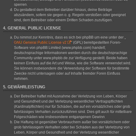
sperren.
Du gestattest dem Betreiber darüber hinaus, deine Beiträge
abzuändern, sofern sie gegen o. g. Regeln verstoßen oder geeignet
sind, dem Betreiber oder einem Dritten Schaden zuzufügen.
4. GENERAL PUBLIC LICENSE
Du nimmst zur Kenntnis, dass es sich bei phpBB um eine unter der „
GNU General Public License v2
“ (GPL) bereitgestellten Foren-
Software von phpBB Limited (www.phpbb.com) handelt;
deutschsprachige Informationen werden durch die deutschsprachige
Community unter www.phpbb.de zur Verfügung gestellt. Beide haben
keinen Einfluss auf die Art und Weise, wie die Software verwendet wird.
Sie können insbesondere die Verwendung der Software für bestimmte
Zwecke nicht untersagen oder auf Inhalte fremder Foren Einfluss
nehmen.
5. GEWÄHRLEISTUNG
Der Betreiber haftet mit Ausnahme der Verletzung von Leben, Körper
und Gesundheit und der Verletzung wesentlicher Vertragspflichten
(Kardinalpflichten) nur für Schäden, die auf ein vorsätzliches oder grob
fahrlässiges Verhalten zurückzuführen sind. Dies gilt auch für mittelbare
Folgeschäden wie insbesondere entgangenen Gewinn.
Die Haftung ist gegenüber Verbrauchern außer bei vorsätzlichem oder
grob fahrlässigem Verhalten oder bei Schäden aus der Verletzung von
Leben, Körper und Gesundheit und der Verletzung wesentlicher