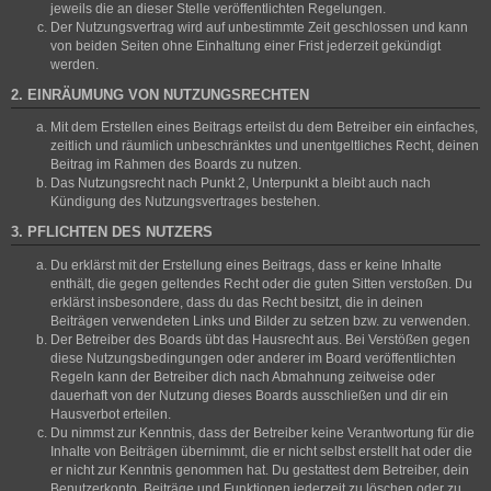
jeweils die an dieser Stelle veröffentlichten Regelungen.
Der Nutzungsvertrag wird auf unbestimmte Zeit geschlossen und kann
von beiden Seiten ohne Einhaltung einer Frist jederzeit gekündigt
werden.
2. EINRÄUMUNG VON NUTZUNGSRECHTEN
Mit dem Erstellen eines Beitrags erteilst du dem Betreiber ein einfaches,
zeitlich und räumlich unbeschränktes und unentgeltliches Recht, deinen
Beitrag im Rahmen des Boards zu nutzen.
Das Nutzungsrecht nach Punkt 2, Unterpunkt a bleibt auch nach
Kündigung des Nutzungsvertrages bestehen.
3. PFLICHTEN DES NUTZERS
Du erklärst mit der Erstellung eines Beitrags, dass er keine Inhalte
enthält, die gegen geltendes Recht oder die guten Sitten verstoßen. Du
erklärst insbesondere, dass du das Recht besitzt, die in deinen
Beiträgen verwendeten Links und Bilder zu setzen bzw. zu verwenden.
Der Betreiber des Boards übt das Hausrecht aus. Bei Verstößen gegen
diese Nutzungsbedingungen oder anderer im Board veröffentlichten
Regeln kann der Betreiber dich nach Abmahnung zeitweise oder
dauerhaft von der Nutzung dieses Boards ausschließen und dir ein
Hausverbot erteilen.
Du nimmst zur Kenntnis, dass der Betreiber keine Verantwortung für die
Inhalte von Beiträgen übernimmt, die er nicht selbst erstellt hat oder die
er nicht zur Kenntnis genommen hat. Du gestattest dem Betreiber, dein
Benutzerkonto, Beiträge und Funktionen jederzeit zu löschen oder zu