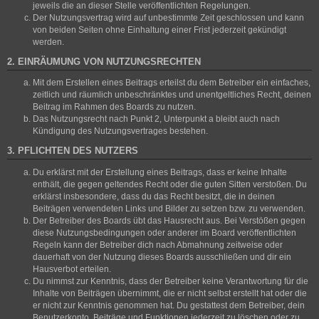
jeweils die an dieser Stelle veröffentlichten Regelungen.
Der Nutzungsvertrag wird auf unbestimmte Zeit geschlossen und kann
von beiden Seiten ohne Einhaltung einer Frist jederzeit gekündigt
werden.
2. EINRÄUMUNG VON NUTZUNGSRECHTEN
Mit dem Erstellen eines Beitrags erteilst du dem Betreiber ein einfaches,
zeitlich und räumlich unbeschränktes und unentgeltliches Recht, deinen
Beitrag im Rahmen des Boards zu nutzen.
Das Nutzungsrecht nach Punkt 2, Unterpunkt a bleibt auch nach
Kündigung des Nutzungsvertrages bestehen.
3. PFLICHTEN DES NUTZERS
Du erklärst mit der Erstellung eines Beitrags, dass er keine Inhalte
enthält, die gegen geltendes Recht oder die guten Sitten verstoßen. Du
erklärst insbesondere, dass du das Recht besitzt, die in deinen
Beiträgen verwendeten Links und Bilder zu setzen bzw. zu verwenden.
Der Betreiber des Boards übt das Hausrecht aus. Bei Verstößen gegen
diese Nutzungsbedingungen oder anderer im Board veröffentlichten
Regeln kann der Betreiber dich nach Abmahnung zeitweise oder
dauerhaft von der Nutzung dieses Boards ausschließen und dir ein
Hausverbot erteilen.
Du nimmst zur Kenntnis, dass der Betreiber keine Verantwortung für die
Inhalte von Beiträgen übernimmt, die er nicht selbst erstellt hat oder die
er nicht zur Kenntnis genommen hat. Du gestattest dem Betreiber, dein
Benutzerkonto, Beiträge und Funktionen jederzeit zu löschen oder zu