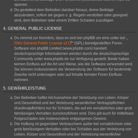
sperren.
Du gestattest dem Betreiber darüber hinaus, deine Beiträge
abzuändern, sofern sie gegen o. g. Regeln verstoßen oder geeignet
sind, dem Betreiber oder einem Dritten Schaden zuzufügen.
4. GENERAL PUBLIC LICENSE
Du nimmst zur Kenntnis, dass es sich bei phpBB um eine unter der „
GNU General Public License v2
“ (GPL) bereitgestellten Foren-
Software von phpBB Limited (www.phpbb.com) handelt;
deutschsprachige Informationen werden durch die deutschsprachige
Community unter www.phpbb.de zur Verfügung gestellt. Beide haben
keinen Einfluss auf die Art und Weise, wie die Software verwendet wird.
Sie können insbesondere die Verwendung der Software für bestimmte
Zwecke nicht untersagen oder auf Inhalte fremder Foren Einfluss
nehmen.
5. GEWÄHRLEISTUNG
Der Betreiber haftet mit Ausnahme der Verletzung von Leben, Körper
und Gesundheit und der Verletzung wesentlicher Vertragspflichten
(Kardinalpflichten) nur für Schäden, die auf ein vorsätzliches oder grob
fahrlässiges Verhalten zurückzuführen sind. Dies gilt auch für mittelbare
Folgeschäden wie insbesondere entgangenen Gewinn.
Die Haftung ist gegenüber Verbrauchern außer bei vorsätzlichem oder
grob fahrlässigem Verhalten oder bei Schäden aus der Verletzung von
Leben, Körper und Gesundheit und der Verletzung wesentlicher