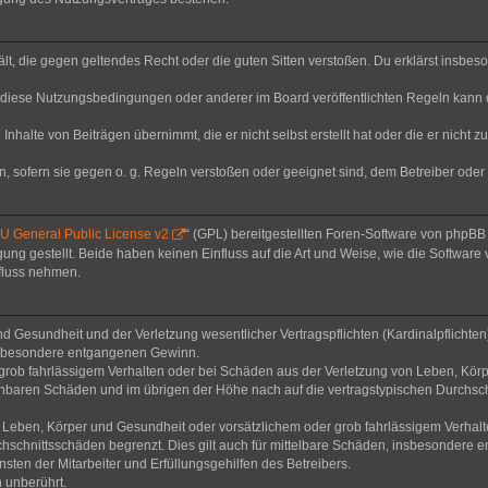
thält, die gegen geltendes Recht oder die guten Sitten verstoßen. Du erklärst insbe
 diese Nutzungsbedingungen oder anderer im Board veröffentlichten Regeln kann 
Inhalte von Beiträgen übernimmt, die er nicht selbst erstellt hat oder die er nicht
n, sofern sie gegen o. g. Regeln verstoßen oder geeignet sind, dem Betreiber ode
 General Public License v2
“ (GPL) bereitgestellten Foren-Software von phpB
g gestellt. Beide haben keinen Einfluss auf die Art und Weise, wie die Software
nfluss nehmen.
 Gesundheit und der Verletzung wesentlicher Vertragspflichten (Kardinalpflichten) 
 insbesondere entgangenen Gewinn.
grob fahrlässigem Verhalten oder bei Schäden aus der Verletzung von Leben, Körp
sehbaren Schäden und im übrigen der Höhe nach auf die vertragstypischen Durchsch
Leben, Körper und Gesundheit oder vorsätzlichem oder grob fahrlässigem Verhalte
hschnittsschäden begrenzt. Dies gilt auch für mittelbare Schäden, insbesondere
ten der Mitarbeiter und Erfüllungsgehilfen des Betreibers.
 unberührt.