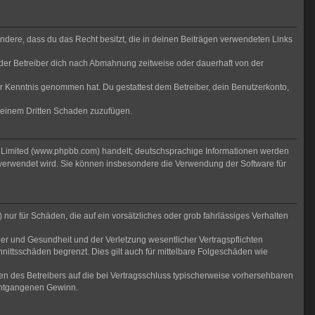
sondere, dass du das Recht besitzt, die in deinen Beiträgen verwendeten Links
der Betreiber dich nach Abmahnung zeitweise oder dauerhaft von der
 zur Kenntnis genommen hat. Du gestattest dem Betreiber, dein Benutzerkonto,
r einem Dritten Schaden zuzufügen.
B Limited (www.phpbb.com) handelt; deutschsprachige Informationen werden
 verwendet wird. Sie können insbesondere die Verwendung der Software für
nur für Schäden, die auf ein vorsätzliches oder grob fahrlässiges Verhalten
er und Gesundheit und der Verletzung wesentlicher Vertragspflichten
nittsschäden begrenzt. Dies gilt auch für mittelbare Folgeschäden wie
n des Betreibers auf die bei Vertragsschluss typischerweise vorhersehbaren
 entgangenen Gewinn.