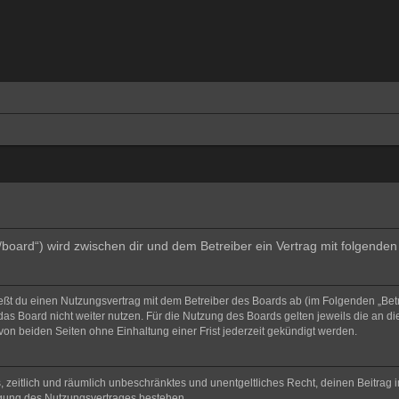
e/board“) wird zwischen dir und dem Betreiber ein Vertrag mit folgend
ließt du einen Nutzungsvertrag mit dem Betreiber des Boards ab (im Folgenden „Bet
as Board nicht weiter nutzen. Für die Nutzung des Boards gelten jeweils die an di
on beiden Seiten ohne Einhaltung einer Frist jederzeit gekündigt werden.
hes, zeitlich und räumlich unbeschränktes und unentgeltliches Recht, deinen Beitra
igung des Nutzungsvertrages bestehen.