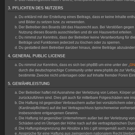
3. PFLICHTEN DES NUTZERS
Du erklärst mit der Erstellung eines Beitrags, dass er keine Inhalte en
und Bilder zu setzen bzw. zu verwenden.
Der Betreiber des Boards übt das Hausrecht aus. Bei Verstößen gegen
Nutzung dieses Boards ausschließen und dir ein Hausverbot erteilen.
Du nimmst zur Kenntnis, dass der Betreiber keine Verantwortung für die 
Beiträge und Funktionen jederzeit zu löschen oder zu sperren.
Du gestattest dem Betreiber darüber hinaus, deine Beiträge abzuänder
4. GENERAL PUBLIC LICENSE
Du nimmst zur Kenntnis, dass es sich bei phpBB um eine unter der „
GNU
durch die deutschsprachige Community unter www.phpbb.de zur Verfügun
bestimmte Zwecke nicht untersagen oder auf Inhalte fremder Foren Ei
5. GEWÄHRLEISTUNG
Der Betreiber haftet mit Ausnahme der Verletzung von Leben, Körper und
zurückzuführen sind. Dies gilt auch für mittelbare Folgeschäden wie
Die Haftung ist gegenüber Verbrauchern außer bei vorsätzlichem oder 
(Kardinalpflichten) auf die bei Vertragsschluss typischerweise vorher
insbesondere entgangenen Gewinn.
Die Haftung ist gegenüber Unternehmern außer bei der Verletzung von 
Schäden und im Übrigen der Höhe nach auf die vertragstypischen Durc
Die Haftungsbegrenzung der Absätze a bis c gilt sinngemäß auch zuguns
Ansprüche für eine Haftung aus zwingendem nationalem Recht bleiben