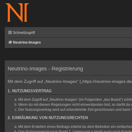
Schnellzugriff
Neutrino-Images
Neutrino-Images - Registrierung
Mit dem Zugriff auf „Neutrino-Images“ („https://neutrino-images.d
1. NUTZUNGSVERTRAG
Mit dem Zugriff auf „Neutrino-Images“ (im Folgenden „das Board“) sch
Wenn du mit diesen Regelungen nicht einverstanden bist, so darfst du d
Der Nutzungsvertrag wird auf unbestimmte Zeit geschlossen und kann v
2. EINRÄUMUNG VON NUTZUNGSRECHTEN
Mit dem Erstellen eines Beitrags erteilst du dem Betreiber ein einfac
Das Nutzungsrecht nach Punkt 2, Unterpunkt a bleibt auch nach Künd