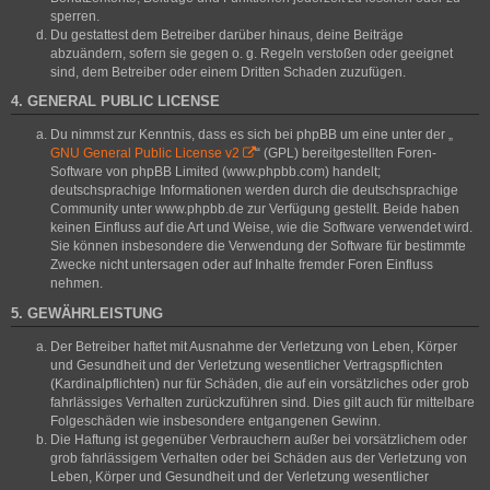
sperren.
Du gestattest dem Betreiber darüber hinaus, deine Beiträge
abzuändern, sofern sie gegen o. g. Regeln verstoßen oder geeignet
sind, dem Betreiber oder einem Dritten Schaden zuzufügen.
4. GENERAL PUBLIC LICENSE
Du nimmst zur Kenntnis, dass es sich bei phpBB um eine unter der „
GNU General Public License v2
“ (GPL) bereitgestellten Foren-
Software von phpBB Limited (www.phpbb.com) handelt;
deutschsprachige Informationen werden durch die deutschsprachige
Community unter www.phpbb.de zur Verfügung gestellt. Beide haben
keinen Einfluss auf die Art und Weise, wie die Software verwendet wird.
Sie können insbesondere die Verwendung der Software für bestimmte
Zwecke nicht untersagen oder auf Inhalte fremder Foren Einfluss
nehmen.
5. GEWÄHRLEISTUNG
Der Betreiber haftet mit Ausnahme der Verletzung von Leben, Körper
und Gesundheit und der Verletzung wesentlicher Vertragspflichten
(Kardinalpflichten) nur für Schäden, die auf ein vorsätzliches oder grob
fahrlässiges Verhalten zurückzuführen sind. Dies gilt auch für mittelbare
Folgeschäden wie insbesondere entgangenen Gewinn.
Die Haftung ist gegenüber Verbrauchern außer bei vorsätzlichem oder
grob fahrlässigem Verhalten oder bei Schäden aus der Verletzung von
Leben, Körper und Gesundheit und der Verletzung wesentlicher