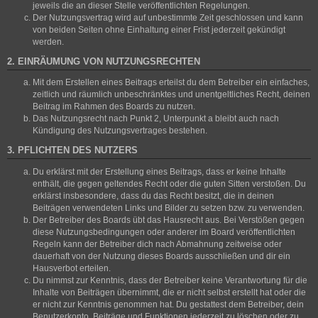
jeweils die an dieser Stelle veröffentlichten Regelungen.
Der Nutzungsvertrag wird auf unbestimmte Zeit geschlossen und kann
von beiden Seiten ohne Einhaltung einer Frist jederzeit gekündigt
werden.
2. EINRÄUMUNG VON NUTZUNGSRECHTEN
Mit dem Erstellen eines Beitrags erteilst du dem Betreiber ein einfaches,
zeitlich und räumlich unbeschränktes und unentgeltliches Recht, deinen
Beitrag im Rahmen des Boards zu nutzen.
Das Nutzungsrecht nach Punkt 2, Unterpunkt a bleibt auch nach
Kündigung des Nutzungsvertrages bestehen.
3. PFLICHTEN DES NUTZERS
Du erklärst mit der Erstellung eines Beitrags, dass er keine Inhalte
enthält, die gegen geltendes Recht oder die guten Sitten verstoßen. Du
erklärst insbesondere, dass du das Recht besitzt, die in deinen
Beiträgen verwendeten Links und Bilder zu setzen bzw. zu verwenden.
Der Betreiber des Boards übt das Hausrecht aus. Bei Verstößen gegen
diese Nutzungsbedingungen oder anderer im Board veröffentlichten
Regeln kann der Betreiber dich nach Abmahnung zeitweise oder
dauerhaft von der Nutzung dieses Boards ausschließen und dir ein
Hausverbot erteilen.
Du nimmst zur Kenntnis, dass der Betreiber keine Verantwortung für die
Inhalte von Beiträgen übernimmt, die er nicht selbst erstellt hat oder die
er nicht zur Kenntnis genommen hat. Du gestattest dem Betreiber, dein
Benutzerkonto, Beiträge und Funktionen jederzeit zu löschen oder zu