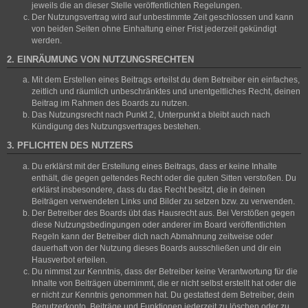
jeweils die an dieser Stelle veröffentlichten Regelungen.
Der Nutzungsvertrag wird auf unbestimmte Zeit geschlossen und kann
von beiden Seiten ohne Einhaltung einer Frist jederzeit gekündigt
werden.
2. EINRÄUMUNG VON NUTZUNGSRECHTEN
Mit dem Erstellen eines Beitrags erteilst du dem Betreiber ein einfaches,
zeitlich und räumlich unbeschränktes und unentgeltliches Recht, deinen
Beitrag im Rahmen des Boards zu nutzen.
Das Nutzungsrecht nach Punkt 2, Unterpunkt a bleibt auch nach
Kündigung des Nutzungsvertrages bestehen.
3. PFLICHTEN DES NUTZERS
Du erklärst mit der Erstellung eines Beitrags, dass er keine Inhalte
enthält, die gegen geltendes Recht oder die guten Sitten verstoßen. Du
erklärst insbesondere, dass du das Recht besitzt, die in deinen
Beiträgen verwendeten Links und Bilder zu setzen bzw. zu verwenden.
Der Betreiber des Boards übt das Hausrecht aus. Bei Verstößen gegen
diese Nutzungsbedingungen oder anderer im Board veröffentlichten
Regeln kann der Betreiber dich nach Abmahnung zeitweise oder
dauerhaft von der Nutzung dieses Boards ausschließen und dir ein
Hausverbot erteilen.
Du nimmst zur Kenntnis, dass der Betreiber keine Verantwortung für die
Inhalte von Beiträgen übernimmt, die er nicht selbst erstellt hat oder die
er nicht zur Kenntnis genommen hat. Du gestattest dem Betreiber, dein
Benutzerkonto, Beiträge und Funktionen jederzeit zu löschen oder zu