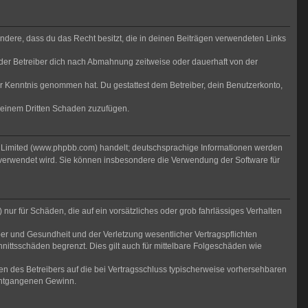
sondere, dass du das Recht besitzt, die in deinen Beiträgen verwendeten Links
der Betreiber dich nach Abmahnung zeitweise oder dauerhaft von der
 zur Kenntnis genommen hat. Du gestattest dem Betreiber, dein Benutzerkonto,
r einem Dritten Schaden zuzufügen.
B Limited (www.phpbb.com) handelt; deutschsprachige Informationen werden
 verwendet wird. Sie können insbesondere die Verwendung der Software für
nur für Schäden, die auf ein vorsätzliches oder grob fahrlässiges Verhalten
er und Gesundheit und der Verletzung wesentlicher Vertragspflichten
nittsschäden begrenzt. Dies gilt auch für mittelbare Folgeschäden wie
n des Betreibers auf die bei Vertragsschluss typischerweise vorhersehbaren
 entgangenen Gewinn.