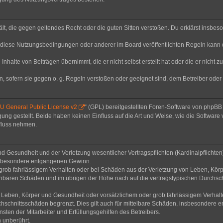
thält, die gegen geltendes Recht oder die guten Sitten verstoßen. Du erklärst insbe
 diese Nutzungsbedingungen oder anderer im Board veröffentlichten Regeln kann 
Inhalte von Beiträgen übernimmt, die er nicht selbst erstellt hat oder die er nicht
n, sofern sie gegen o. g. Regeln verstoßen oder geeignet sind, dem Betreiber ode
 General Public License v2
“ (GPL) bereitgestellten Foren-Software von phpB
g gestellt. Beide haben keinen Einfluss auf die Art und Weise, wie die Software
nfluss nehmen.
 Gesundheit und der Verletzung wesentlicher Vertragspflichten (Kardinalpflichten) 
 insbesondere entgangenen Gewinn.
grob fahrlässigem Verhalten oder bei Schäden aus der Verletzung von Leben, Körp
sehbaren Schäden und im übrigen der Höhe nach auf die vertragstypischen Durchsch
Leben, Körper und Gesundheit oder vorsätzlichem oder grob fahrlässigem Verhalte
hschnittsschäden begrenzt. Dies gilt auch für mittelbare Schäden, insbesondere
ten der Mitarbeiter und Erfüllungsgehilfen des Betreibers.
 unberührt.