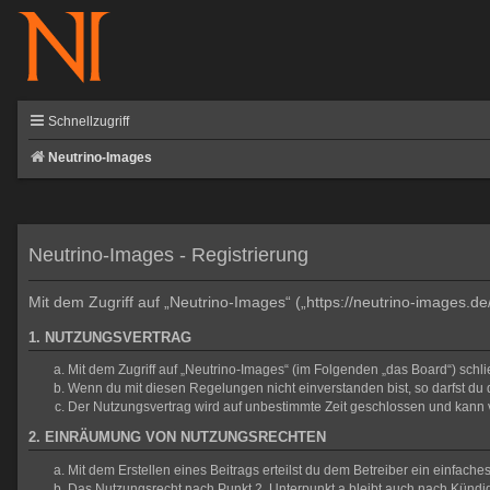
Schnellzugriff
Neutrino-Images
Neutrino-Images - Registrierung
Mit dem Zugriff auf „Neutrino-Images“ („https://neutrino-images.d
1. NUTZUNGSVERTRAG
Mit dem Zugriff auf „Neutrino-Images“ (im Folgenden „das Board“) sch
Wenn du mit diesen Regelungen nicht einverstanden bist, so darfst du d
Der Nutzungsvertrag wird auf unbestimmte Zeit geschlossen und kann v
2. EINRÄUMUNG VON NUTZUNGSRECHTEN
Mit dem Erstellen eines Beitrags erteilst du dem Betreiber ein einfac
Das Nutzungsrecht nach Punkt 2, Unterpunkt a bleibt auch nach Künd