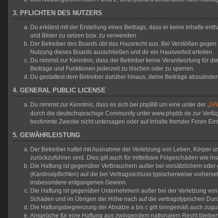
3. PFLICHTEN DES NUTZERS
Du erklärst mit der Erstellung eines Beitrags, dass er keine Inhalte en
und Bilder zu setzen bzw. zu verwenden.
Der Betreiber des Boards übt das Hausrecht aus. Bei Verstößen gegen
Nutzung dieses Boards ausschließen und dir ein Hausverbot erteilen.
Du nimmst zur Kenntnis, dass der Betreiber keine Verantwortung für die 
Beiträge und Funktionen jederzeit zu löschen oder zu sperren.
Du gestattest dem Betreiber darüber hinaus, deine Beiträge abzuänder
4. GENERAL PUBLIC LICENSE
Du nimmst zur Kenntnis, dass es sich bei phpBB um eine unter der „
GNU
durch die deutschsprachige Community unter www.phpbb.de zur Verfügun
bestimmte Zwecke nicht untersagen oder auf Inhalte fremder Foren Ei
5. GEWÄHRLEISTUNG
Der Betreiber haftet mit Ausnahme der Verletzung von Leben, Körper und
zurückzuführen sind. Dies gilt auch für mittelbare Folgeschäden wie
Die Haftung ist gegenüber Verbrauchern außer bei vorsätzlichem oder 
(Kardinalpflichten) auf die bei Vertragsschluss typischerweise vorher
insbesondere entgangenen Gewinn.
Die Haftung ist gegenüber Unternehmern außer bei der Verletzung von 
Schäden und im Übrigen der Höhe nach auf die vertragstypischen Durc
Die Haftungsbegrenzung der Absätze a bis c gilt sinngemäß auch zuguns
Ansprüche für eine Haftung aus zwingendem nationalem Recht bleiben