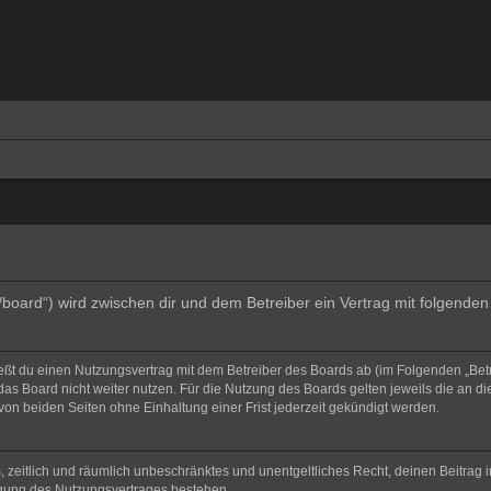
e/board“) wird zwischen dir und dem Betreiber ein Vertrag mit folgend
ließt du einen Nutzungsvertrag mit dem Betreiber des Boards ab (im Folgenden „Bet
as Board nicht weiter nutzen. Für die Nutzung des Boards gelten jeweils die an di
on beiden Seiten ohne Einhaltung einer Frist jederzeit gekündigt werden.
hes, zeitlich und räumlich unbeschränktes und unentgeltliches Recht, deinen Beitra
igung des Nutzungsvertrages bestehen.