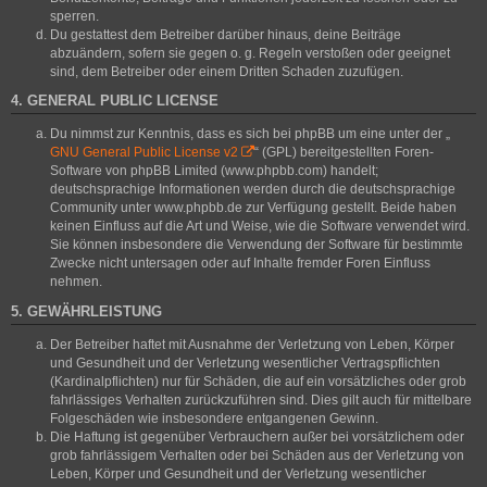
sperren.
Du gestattest dem Betreiber darüber hinaus, deine Beiträge
abzuändern, sofern sie gegen o. g. Regeln verstoßen oder geeignet
sind, dem Betreiber oder einem Dritten Schaden zuzufügen.
4. GENERAL PUBLIC LICENSE
Du nimmst zur Kenntnis, dass es sich bei phpBB um eine unter der „
GNU General Public License v2
“ (GPL) bereitgestellten Foren-
Software von phpBB Limited (www.phpbb.com) handelt;
deutschsprachige Informationen werden durch die deutschsprachige
Community unter www.phpbb.de zur Verfügung gestellt. Beide haben
keinen Einfluss auf die Art und Weise, wie die Software verwendet wird.
Sie können insbesondere die Verwendung der Software für bestimmte
Zwecke nicht untersagen oder auf Inhalte fremder Foren Einfluss
nehmen.
5. GEWÄHRLEISTUNG
Der Betreiber haftet mit Ausnahme der Verletzung von Leben, Körper
und Gesundheit und der Verletzung wesentlicher Vertragspflichten
(Kardinalpflichten) nur für Schäden, die auf ein vorsätzliches oder grob
fahrlässiges Verhalten zurückzuführen sind. Dies gilt auch für mittelbare
Folgeschäden wie insbesondere entgangenen Gewinn.
Die Haftung ist gegenüber Verbrauchern außer bei vorsätzlichem oder
grob fahrlässigem Verhalten oder bei Schäden aus der Verletzung von
Leben, Körper und Gesundheit und der Verletzung wesentlicher