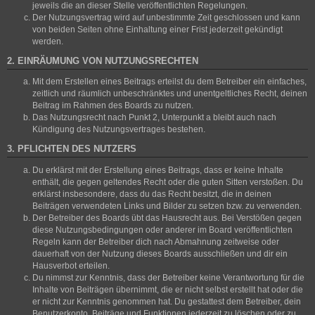
jeweils die an dieser Stelle veröffentlichten Regelungen.
Der Nutzungsvertrag wird auf unbestimmte Zeit geschlossen und kann
von beiden Seiten ohne Einhaltung einer Frist jederzeit gekündigt
werden.
2. EINRÄUMUNG VON NUTZUNGSRECHTEN
Mit dem Erstellen eines Beitrags erteilst du dem Betreiber ein einfaches,
zeitlich und räumlich unbeschränktes und unentgeltliches Recht, deinen
Beitrag im Rahmen des Boards zu nutzen.
Das Nutzungsrecht nach Punkt 2, Unterpunkt a bleibt auch nach
Kündigung des Nutzungsvertrages bestehen.
3. PFLICHTEN DES NUTZERS
Du erklärst mit der Erstellung eines Beitrags, dass er keine Inhalte
enthält, die gegen geltendes Recht oder die guten Sitten verstoßen. Du
erklärst insbesondere, dass du das Recht besitzt, die in deinen
Beiträgen verwendeten Links und Bilder zu setzen bzw. zu verwenden.
Der Betreiber des Boards übt das Hausrecht aus. Bei Verstößen gegen
diese Nutzungsbedingungen oder anderer im Board veröffentlichten
Regeln kann der Betreiber dich nach Abmahnung zeitweise oder
dauerhaft von der Nutzung dieses Boards ausschließen und dir ein
Hausverbot erteilen.
Du nimmst zur Kenntnis, dass der Betreiber keine Verantwortung für die
Inhalte von Beiträgen übernimmt, die er nicht selbst erstellt hat oder die
er nicht zur Kenntnis genommen hat. Du gestattest dem Betreiber, dein
Benutzerkonto, Beiträge und Funktionen jederzeit zu löschen oder zu