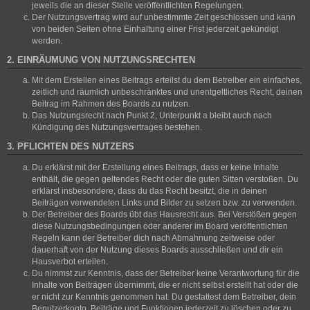
jeweils die an dieser Stelle veröffentlichten Regelungen.
Der Nutzungsvertrag wird auf unbestimmte Zeit geschlossen und kann
von beiden Seiten ohne Einhaltung einer Frist jederzeit gekündigt
werden.
2. EINRÄUMUNG VON NUTZUNGSRECHTEN
Mit dem Erstellen eines Beitrags erteilst du dem Betreiber ein einfaches,
zeitlich und räumlich unbeschränktes und unentgeltliches Recht, deinen
Beitrag im Rahmen des Boards zu nutzen.
Das Nutzungsrecht nach Punkt 2, Unterpunkt a bleibt auch nach
Kündigung des Nutzungsvertrages bestehen.
3. PFLICHTEN DES NUTZERS
Du erklärst mit der Erstellung eines Beitrags, dass er keine Inhalte
enthält, die gegen geltendes Recht oder die guten Sitten verstoßen. Du
erklärst insbesondere, dass du das Recht besitzt, die in deinen
Beiträgen verwendeten Links und Bilder zu setzen bzw. zu verwenden.
Der Betreiber des Boards übt das Hausrecht aus. Bei Verstößen gegen
diese Nutzungsbedingungen oder anderer im Board veröffentlichten
Regeln kann der Betreiber dich nach Abmahnung zeitweise oder
dauerhaft von der Nutzung dieses Boards ausschließen und dir ein
Hausverbot erteilen.
Du nimmst zur Kenntnis, dass der Betreiber keine Verantwortung für die
Inhalte von Beiträgen übernimmt, die er nicht selbst erstellt hat oder die
er nicht zur Kenntnis genommen hat. Du gestattest dem Betreiber, dein
Benutzerkonto, Beiträge und Funktionen jederzeit zu löschen oder zu