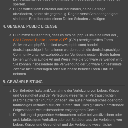
sperren.
Du gestattest dem Betreiber darüber hinaus, deine Beiträge
abzuändern, sofern sie gegen o. g. Regeln verstoßen oder geeignet
sind, dem Betreiber oder einem Dritten Schaden zuzufügen.
4. GENERAL PUBLIC LICENSE
Du nimmst zur Kenntnis, dass es sich bei phpBB um eine unter der „
GNU General Public License v2
“ (GPL) bereitgestellten Foren-
Software von phpBB Limited (www.phpbb.com) handelt;
deutschsprachige Informationen werden durch die deutschsprachige
Community unter www.phpbb.de zur Verfügung gestellt. Beide haben
keinen Einfluss auf die Art und Weise, wie die Software verwendet wird.
Sie können insbesondere die Verwendung der Software für bestimmte
Zwecke nicht untersagen oder auf Inhalte fremder Foren Einfluss
nehmen.
5. GEWÄHRLEISTUNG
Der Betreiber haftet mit Ausnahme der Verletzung von Leben, Körper
und Gesundheit und der Verletzung wesentlicher Vertragspflichten
(Kardinalpflichten) nur für Schäden, die auf ein vorsätzliches oder grob
fahrlässiges Verhalten zurückzuführen sind. Dies gilt auch für mittelbare
Folgeschäden wie insbesondere entgangenen Gewinn.
Die Haftung ist gegenüber Verbrauchern außer bei vorsätzlichem oder
grob fahrlässigem Verhalten oder bei Schäden aus der Verletzung von
Leben, Körper und Gesundheit und der Verletzung wesentlicher