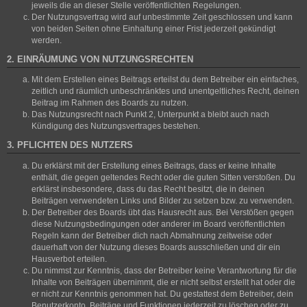
jeweils die an dieser Stelle veröffentlichten Regelungen.
Der Nutzungsvertrag wird auf unbestimmte Zeit geschlossen und kann
von beiden Seiten ohne Einhaltung einer Frist jederzeit gekündigt
werden.
2. EINRÄUMUNG VON NUTZUNGSRECHTEN
Mit dem Erstellen eines Beitrags erteilst du dem Betreiber ein einfaches,
zeitlich und räumlich unbeschränktes und unentgeltliches Recht, deinen
Beitrag im Rahmen des Boards zu nutzen.
Das Nutzungsrecht nach Punkt 2, Unterpunkt a bleibt auch nach
Kündigung des Nutzungsvertrages bestehen.
3. PFLICHTEN DES NUTZERS
Du erklärst mit der Erstellung eines Beitrags, dass er keine Inhalte
enthält, die gegen geltendes Recht oder die guten Sitten verstoßen. Du
erklärst insbesondere, dass du das Recht besitzt, die in deinen
Beiträgen verwendeten Links und Bilder zu setzen bzw. zu verwenden.
Der Betreiber des Boards übt das Hausrecht aus. Bei Verstößen gegen
diese Nutzungsbedingungen oder anderer im Board veröffentlichten
Regeln kann der Betreiber dich nach Abmahnung zeitweise oder
dauerhaft von der Nutzung dieses Boards ausschließen und dir ein
Hausverbot erteilen.
Du nimmst zur Kenntnis, dass der Betreiber keine Verantwortung für die
Inhalte von Beiträgen übernimmt, die er nicht selbst erstellt hat oder die
er nicht zur Kenntnis genommen hat. Du gestattest dem Betreiber, dein
Benutzerkonto, Beiträge und Funktionen jederzeit zu löschen oder zu