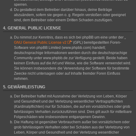
sperren.
Du gestattest dem Betreiber darüber hinaus, deine Beiträge
abzuändern, sofern sie gegen o. g. Regeln verstoßen oder geeignet
sind, dem Betreiber oder einem Dritten Schaden zuzufügen.
4. GENERAL PUBLIC LICENSE
Du nimmst zur Kenntnis, dass es sich bei phpBB um eine unter der „
GNU General Public License v2
“ (GPL) bereitgestellten Foren-
Software von phpBB Limited (www.phpbb.com) handelt;
deutschsprachige Informationen werden durch die deutschsprachige
Community unter www.phpbb.de zur Verfügung gestellt. Beide haben
keinen Einfluss auf die Art und Weise, wie die Software verwendet wird.
Sie können insbesondere die Verwendung der Software für bestimmte
Zwecke nicht untersagen oder auf Inhalte fremder Foren Einfluss
nehmen.
5. GEWÄHRLEISTUNG
Der Betreiber haftet mit Ausnahme der Verletzung von Leben, Körper
und Gesundheit und der Verletzung wesentlicher Vertragspflichten
(Kardinalpflichten) nur für Schäden, die auf ein vorsätzliches oder grob
fahrlässiges Verhalten zurückzuführen sind. Dies gilt auch für mittelbare
Folgeschäden wie insbesondere entgangenen Gewinn.
Die Haftung ist gegenüber Verbrauchern außer bei vorsätzlichem oder
grob fahrlässigem Verhalten oder bei Schäden aus der Verletzung von
Leben, Körper und Gesundheit und der Verletzung wesentlicher