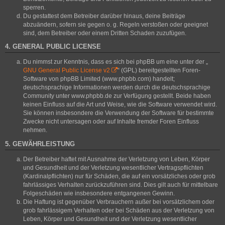
sperren.
Du gestattest dem Betreiber darüber hinaus, deine Beiträge
abzuändern, sofern sie gegen o. g. Regeln verstoßen oder geeignet
sind, dem Betreiber oder einem Dritten Schaden zuzufügen.
4. GENERAL PUBLIC LICENSE
Du nimmst zur Kenntnis, dass es sich bei phpBB um eine unter der „
GNU General Public License v2
“ (GPL) bereitgestellten Foren-
Software von phpBB Limited (www.phpbb.com) handelt;
deutschsprachige Informationen werden durch die deutschsprachige
Community unter www.phpbb.de zur Verfügung gestellt. Beide haben
keinen Einfluss auf die Art und Weise, wie die Software verwendet wird.
Sie können insbesondere die Verwendung der Software für bestimmte
Zwecke nicht untersagen oder auf Inhalte fremder Foren Einfluss
nehmen.
5. GEWÄHRLEISTUNG
Der Betreiber haftet mit Ausnahme der Verletzung von Leben, Körper
und Gesundheit und der Verletzung wesentlicher Vertragspflichten
(Kardinalpflichten) nur für Schäden, die auf ein vorsätzliches oder grob
fahrlässiges Verhalten zurückzuführen sind. Dies gilt auch für mittelbare
Folgeschäden wie insbesondere entgangenen Gewinn.
Die Haftung ist gegenüber Verbrauchern außer bei vorsätzlichem oder
grob fahrlässigem Verhalten oder bei Schäden aus der Verletzung von
Leben, Körper und Gesundheit und der Verletzung wesentlicher