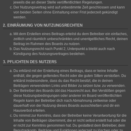
jeweils die an dieser Stelle veröffentlichten Regelungen.
Der Nutzungsvertrag wird auf unbestimmte Zeit geschlossen und kann
von beiden Seiten ohne Einhaltung einer Frist jederzeit gekündigt
werden.
2. EINRÄUMUNG VON NUTZUNGSRECHTEN
Mit dem Erstellen eines Beitrags erteilst du dem Betreiber ein einfaches,
zeitlich und räumlich unbeschränktes und unentgeltliches Recht, deinen
Beitrag im Rahmen des Boards zu nutzen.
Das Nutzungsrecht nach Punkt 2, Unterpunkt a bleibt auch nach
Kündigung des Nutzungsvertrages bestehen.
3. PFLICHTEN DES NUTZERS
Du erklärst mit der Erstellung eines Beitrags, dass er keine Inhalte
enthält, die gegen geltendes Recht oder die guten Sitten verstoßen. Du
erklärst insbesondere, dass du das Recht besitzt, die in deinen
Beiträgen verwendeten Links und Bilder zu setzen bzw. zu verwenden.
Der Betreiber des Boards übt das Hausrecht aus. Bei Verstößen gegen
diese Nutzungsbedingungen oder anderer im Board veröffentlichten
Regeln kann der Betreiber dich nach Abmahnung zeitweise oder
dauerhaft von der Nutzung dieses Boards ausschließen und dir ein
Hausverbot erteilen.
Du nimmst zur Kenntnis, dass der Betreiber keine Verantwortung für die
Inhalte von Beiträgen übernimmt, die er nicht selbst erstellt hat oder die
er nicht zur Kenntnis genommen hat. Du gestattest dem Betreiber, dein
Benutzerkonto, Beiträge und Funktionen jederzeit zu löschen oder zu