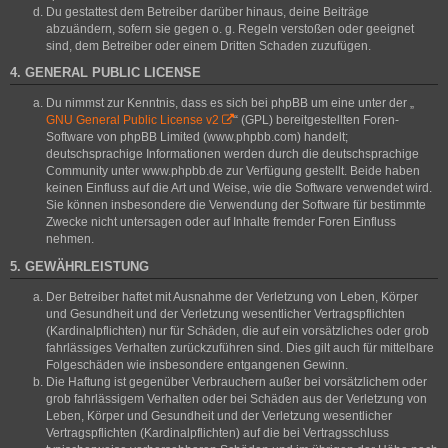
Du gestattest dem Betreiber darüber hinaus, deine Beiträge
abzuändern, sofern sie gegen o. g. Regeln verstoßen oder geeignet
sind, dem Betreiber oder einem Dritten Schaden zuzufügen.
4. GENERAL PUBLIC LICENSE
Du nimmst zur Kenntnis, dass es sich bei phpBB um eine unter der „
GNU General Public License v2
“ (GPL) bereitgestellten Foren-
Software von phpBB Limited (www.phpbb.com) handelt;
deutschsprachige Informationen werden durch die deutschsprachige
Community unter www.phpbb.de zur Verfügung gestellt. Beide haben
keinen Einfluss auf die Art und Weise, wie die Software verwendet wird.
Sie können insbesondere die Verwendung der Software für bestimmte
Zwecke nicht untersagen oder auf Inhalte fremder Foren Einfluss
nehmen.
5. GEWÄHRLEISTUNG
Der Betreiber haftet mit Ausnahme der Verletzung von Leben, Körper
und Gesundheit und der Verletzung wesentlicher Vertragspflichten
(Kardinalpflichten) nur für Schäden, die auf ein vorsätzliches oder grob
fahrlässiges Verhalten zurückzuführen sind. Dies gilt auch für mittelbare
Folgeschäden wie insbesondere entgangenen Gewinn.
Die Haftung ist gegenüber Verbrauchern außer bei vorsätzlichem oder
grob fahrlässigem Verhalten oder bei Schäden aus der Verletzung von
Leben, Körper und Gesundheit und der Verletzung wesentlicher
Vertragspflichten (Kardinalpflichten) auf die bei Vertragsschluss