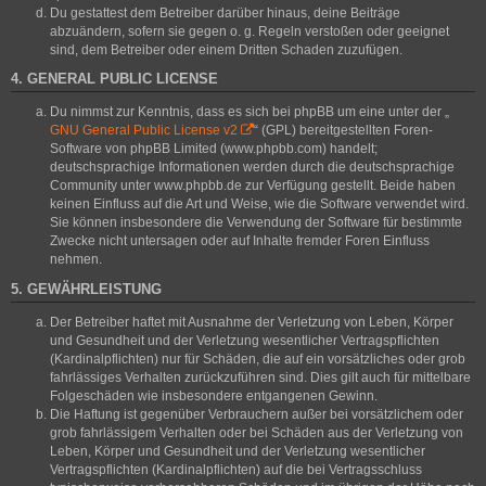
Du gestattest dem Betreiber darüber hinaus, deine Beiträge
abzuändern, sofern sie gegen o. g. Regeln verstoßen oder geeignet
sind, dem Betreiber oder einem Dritten Schaden zuzufügen.
4. GENERAL PUBLIC LICENSE
Du nimmst zur Kenntnis, dass es sich bei phpBB um eine unter der „
GNU General Public License v2
“ (GPL) bereitgestellten Foren-
Software von phpBB Limited (www.phpbb.com) handelt;
deutschsprachige Informationen werden durch die deutschsprachige
Community unter www.phpbb.de zur Verfügung gestellt. Beide haben
keinen Einfluss auf die Art und Weise, wie die Software verwendet wird.
Sie können insbesondere die Verwendung der Software für bestimmte
Zwecke nicht untersagen oder auf Inhalte fremder Foren Einfluss
nehmen.
5. GEWÄHRLEISTUNG
Der Betreiber haftet mit Ausnahme der Verletzung von Leben, Körper
und Gesundheit und der Verletzung wesentlicher Vertragspflichten
(Kardinalpflichten) nur für Schäden, die auf ein vorsätzliches oder grob
fahrlässiges Verhalten zurückzuführen sind. Dies gilt auch für mittelbare
Folgeschäden wie insbesondere entgangenen Gewinn.
Die Haftung ist gegenüber Verbrauchern außer bei vorsätzlichem oder
grob fahrlässigem Verhalten oder bei Schäden aus der Verletzung von
Leben, Körper und Gesundheit und der Verletzung wesentlicher
Vertragspflichten (Kardinalpflichten) auf die bei Vertragsschluss