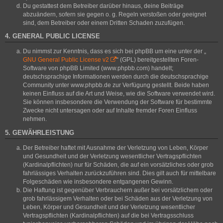
Du gestattest dem Betreiber darüber hinaus, deine Beiträge
abzuändern, sofern sie gegen o. g. Regeln verstoßen oder geeignet
sind, dem Betreiber oder einem Dritten Schaden zuzufügen.
4. GENERAL PUBLIC LICENSE
Du nimmst zur Kenntnis, dass es sich bei phpBB um eine unter der „
GNU General Public License v2
“ (GPL) bereitgestellten Foren-
Software von phpBB Limited (www.phpbb.com) handelt;
deutschsprachige Informationen werden durch die deutschsprachige
Community unter www.phpbb.de zur Verfügung gestellt. Beide haben
keinen Einfluss auf die Art und Weise, wie die Software verwendet wird.
Sie können insbesondere die Verwendung der Software für bestimmte
Zwecke nicht untersagen oder auf Inhalte fremder Foren Einfluss
nehmen.
5. GEWÄHRLEISTUNG
Der Betreiber haftet mit Ausnahme der Verletzung von Leben, Körper
und Gesundheit und der Verletzung wesentlicher Vertragspflichten
(Kardinalpflichten) nur für Schäden, die auf ein vorsätzliches oder grob
fahrlässiges Verhalten zurückzuführen sind. Dies gilt auch für mittelbare
Folgeschäden wie insbesondere entgangenen Gewinn.
Die Haftung ist gegenüber Verbrauchern außer bei vorsätzlichem oder
grob fahrlässigem Verhalten oder bei Schäden aus der Verletzung von
Leben, Körper und Gesundheit und der Verletzung wesentlicher
Vertragspflichten (Kardinalpflichten) auf die bei Vertragsschluss