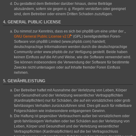
Du gestattest dem Betreiber darüber hinaus, deine Beiträge
abzuändern, sofern sie gegen o. g. Regeln verstoßen oder geeignet
sind, dem Betreiber oder einem Dritten Schaden zuzufügen.
4. GENERAL PUBLIC LICENSE
Du nimmst zur Kenntnis, dass es sich bei phpBB um eine unter der „
GNU General Public License v2
“ (GPL) bereitgestellten Foren-
Software von phpBB Limited (www.phpbb.com) handelt;
deutschsprachige Informationen werden durch die deutschsprachige
Community unter www.phpbb.de zur Verfügung gestellt. Beide haben
keinen Einfluss auf die Art und Weise, wie die Software verwendet wird.
Sie können insbesondere die Verwendung der Software für bestimmte
Zwecke nicht untersagen oder auf Inhalte fremder Foren Einfluss
nehmen.
5. GEWÄHRLEISTUNG
Der Betreiber haftet mit Ausnahme der Verletzung von Leben, Körper
und Gesundheit und der Verletzung wesentlicher Vertragspflichten
(Kardinalpflichten) nur für Schäden, die auf ein vorsätzliches oder grob
fahrlässiges Verhalten zurückzuführen sind. Dies gilt auch für mittelbare
Folgeschäden wie insbesondere entgangenen Gewinn.
Die Haftung ist gegenüber Verbrauchern außer bei vorsätzlichem oder
grob fahrlässigem Verhalten oder bei Schäden aus der Verletzung von
Leben, Körper und Gesundheit und der Verletzung wesentlicher
Vertragspflichten (Kardinalpflichten) auf die bei Vertragsschluss