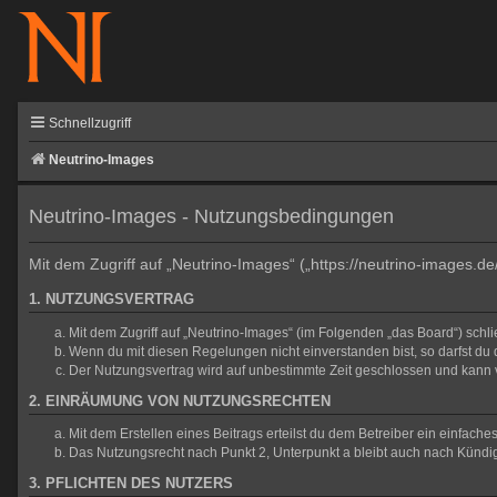
Schnellzugriff
Neutrino-Images
Neutrino-Images - Nutzungsbedingungen
Mit dem Zugriff auf „Neutrino-Images“ („https://neutrino-images.d
1. NUTZUNGSVERTRAG
Mit dem Zugriff auf „Neutrino-Images“ (im Folgenden „das Board“) sch
Wenn du mit diesen Regelungen nicht einverstanden bist, so darfst du d
Der Nutzungsvertrag wird auf unbestimmte Zeit geschlossen und kann v
2. EINRÄUMUNG VON NUTZUNGSRECHTEN
Mit dem Erstellen eines Beitrags erteilst du dem Betreiber ein einfac
Das Nutzungsrecht nach Punkt 2, Unterpunkt a bleibt auch nach Künd
3. PFLICHTEN DES NUTZERS