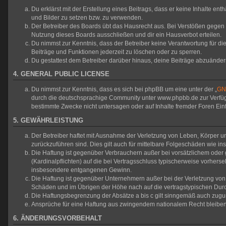
Du erklärst mit der Erstellung eines Beitrags, dass er keine Inhalte en
und Bilder zu setzen bzw. zu verwenden.
Der Betreiber des Boards übt das Hausrecht aus. Bei Verstößen gegen
Nutzung dieses Boards ausschließen und dir ein Hausverbot erteilen.
Du nimmst zur Kenntnis, dass der Betreiber keine Verantwortung für die 
Beiträge und Funktionen jederzeit zu löschen oder zu sperren.
Du gestattest dem Betreiber darüber hinaus, deine Beiträge abzuänder
4. GENERAL PUBLIC LICENSE
Du nimmst zur Kenntnis, dass es sich bei phpBB um eine unter der „
GNU
durch die deutschsprachige Community unter www.phpbb.de zur Verfügun
bestimmte Zwecke nicht untersagen oder auf Inhalte fremder Foren Ei
5. GEWÄHRLEISTUNG
Der Betreiber haftet mit Ausnahme der Verletzung von Leben, Körper und
zurückzuführen sind. Dies gilt auch für mittelbare Folgeschäden wie
Die Haftung ist gegenüber Verbrauchern außer bei vorsätzlichem oder 
(Kardinalpflichten) auf die bei Vertragsschluss typischerweise vorher
insbesondere entgangenen Gewinn.
Die Haftung ist gegenüber Unternehmern außer bei der Verletzung von 
Schäden und im Übrigen der Höhe nach auf die vertragstypischen Durc
Die Haftungsbegrenzung der Absätze a bis c gilt sinngemäß auch zuguns
Ansprüche für eine Haftung aus zwingendem nationalem Recht bleiben
6. ÄNDERUNGSVORBEHALT