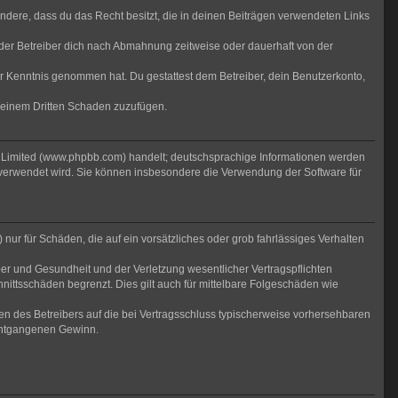
sondere, dass du das Recht besitzt, die in deinen Beiträgen verwendeten Links
der Betreiber dich nach Abmahnung zeitweise oder dauerhaft von der
 zur Kenntnis genommen hat. Du gestattest dem Betreiber, dein Benutzerkonto,
r einem Dritten Schaden zuzufügen.
B Limited (www.phpbb.com) handelt; deutschsprachige Informationen werden
 verwendet wird. Sie können insbesondere die Verwendung der Software für
nur für Schäden, die auf ein vorsätzliches oder grob fahrlässiges Verhalten
er und Gesundheit und der Verletzung wesentlicher Vertragspflichten
nittsschäden begrenzt. Dies gilt auch für mittelbare Folgeschäden wie
n des Betreibers auf die bei Vertragsschluss typischerweise vorhersehbaren
 entgangenen Gewinn.