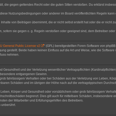
thält, die gegen geltendes Recht oder die guten Sitten verstoßen. Du erklärst insbe
 diese Nutzungsbedingungen oder anderer im Board veröffentlichten Regeln kann 
Inhalte von Beiträgen übernimmt, die er nicht selbst erstellt hat oder die er nicht
n, sofern sie gegen o. g. Regeln verstoßen oder geeignet sind, dem Betreiber ode
 General Public License v2
“ (GPL) bereitgestellten Foren-Software von phpB
g gestellt. Beide haben keinen Einfluss auf die Art und Weise, wie die Software
nfluss nehmen.
 Gesundheit und der Verletzung wesentlicher Vertragspflichten (Kardinalpflichten) 
 insbesondere entgangenen Gewinn.
grob fahrlässigem Verhalten oder bei Schäden aus der Verletzung von Leben, Körp
sehbaren Schäden und im übrigen der Höhe nach auf die vertragstypischen Durchsch
Leben, Körper und Gesundheit oder vorsätzlichem oder grob fahrlässigem Verhalte
hschnittsschäden begrenzt. Dies gilt auch für mittelbare Schäden, insbesondere
ten der Mitarbeiter und Erfüllungsgehilfen des Betreibers.
 unberührt.