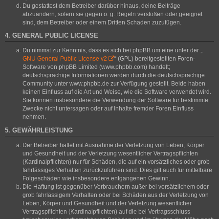
Du gestattest dem Betreiber darüber hinaus, deine Beiträge
abzuändern, sofern sie gegen o. g. Regeln verstoßen oder geeignet
sind, dem Betreiber oder einem Dritten Schaden zuzufügen.
4. GENERAL PUBLIC LICENSE
Du nimmst zur Kenntnis, dass es sich bei phpBB um eine unter der „
GNU General Public License v2
“ (GPL) bereitgestellten Foren-
Software von phpBB Limited (www.phpbb.com) handelt;
deutschsprachige Informationen werden durch die deutschsprachige
Community unter www.phpbb.de zur Verfügung gestellt. Beide haben
keinen Einfluss auf die Art und Weise, wie die Software verwendet wird.
Sie können insbesondere die Verwendung der Software für bestimmte
Zwecke nicht untersagen oder auf Inhalte fremder Foren Einfluss
nehmen.
5. GEWÄHRLEISTUNG
Der Betreiber haftet mit Ausnahme der Verletzung von Leben, Körper
und Gesundheit und der Verletzung wesentlicher Vertragspflichten
(Kardinalpflichten) nur für Schäden, die auf ein vorsätzliches oder grob
fahrlässiges Verhalten zurückzuführen sind. Dies gilt auch für mittelbare
Folgeschäden wie insbesondere entgangenen Gewinn.
Die Haftung ist gegenüber Verbrauchern außer bei vorsätzlichem oder
grob fahrlässigem Verhalten oder bei Schäden aus der Verletzung von
Leben, Körper und Gesundheit und der Verletzung wesentlicher
Vertragspflichten (Kardinalpflichten) auf die bei Vertragsschluss