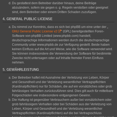
Du gestattest dem Betreiber darüber hinaus, deine Beiträge
abzuändern, sofern sie gegen o. g. Regeln verstoßen oder geeignet
sind, dem Betreiber oder einem Dritten Schaden zuzufügen.
4. GENERAL PUBLIC LICENSE
Du nimmst zur Kenntnis, dass es sich bei phpBB um eine unter der „
GNU General Public License v2
“ (GPL) bereitgestellten Foren-
Software von phpBB Limited (www.phpbb.com) handelt;
deutschsprachige Informationen werden durch die deutschsprachige
Community unter www.phpbb.de zur Verfügung gestellt. Beide haben
keinen Einfluss auf die Art und Weise, wie die Software verwendet wird.
Sie können insbesondere die Verwendung der Software für bestimmte
Zwecke nicht untersagen oder auf Inhalte fremder Foren Einfluss
nehmen.
5. GEWÄHRLEISTUNG
Der Betreiber haftet mit Ausnahme der Verletzung von Leben, Körper
und Gesundheit und der Verletzung wesentlicher Vertragspflichten
(Kardinalpflichten) nur für Schäden, die auf ein vorsätzliches oder grob
fahrlässiges Verhalten zurückzuführen sind. Dies gilt auch für mittelbare
Folgeschäden wie insbesondere entgangenen Gewinn.
Die Haftung ist gegenüber Verbrauchern außer bei vorsätzlichem oder
grob fahrlässigem Verhalten oder bei Schäden aus der Verletzung von
Leben, Körper und Gesundheit und der Verletzung wesentlicher
Vertragspflichten (Kardinalpflichten) auf die bei Vertragsschluss