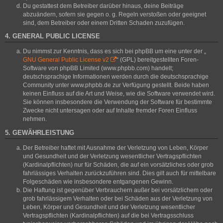
Du gestattest dem Betreiber darüber hinaus, deine Beiträge
abzuändern, sofern sie gegen o. g. Regeln verstoßen oder geeignet
sind, dem Betreiber oder einem Dritten Schaden zuzufügen.
4. GENERAL PUBLIC LICENSE
Du nimmst zur Kenntnis, dass es sich bei phpBB um eine unter der „
GNU General Public License v2
“ (GPL) bereitgestellten Foren-
Software von phpBB Limited (www.phpbb.com) handelt;
deutschsprachige Informationen werden durch die deutschsprachige
Community unter www.phpbb.de zur Verfügung gestellt. Beide haben
keinen Einfluss auf die Art und Weise, wie die Software verwendet wird.
Sie können insbesondere die Verwendung der Software für bestimmte
Zwecke nicht untersagen oder auf Inhalte fremder Foren Einfluss
nehmen.
5. GEWÄHRLEISTUNG
Der Betreiber haftet mit Ausnahme der Verletzung von Leben, Körper
und Gesundheit und der Verletzung wesentlicher Vertragspflichten
(Kardinalpflichten) nur für Schäden, die auf ein vorsätzliches oder grob
fahrlässiges Verhalten zurückzuführen sind. Dies gilt auch für mittelbare
Folgeschäden wie insbesondere entgangenen Gewinn.
Die Haftung ist gegenüber Verbrauchern außer bei vorsätzlichem oder
grob fahrlässigem Verhalten oder bei Schäden aus der Verletzung von
Leben, Körper und Gesundheit und der Verletzung wesentlicher
Vertragspflichten (Kardinalpflichten) auf die bei Vertragsschluss