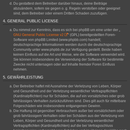
Du gestattest dem Betreiber darüber hinaus, deine Beiträge
abzuändern, sofern sie gegen o. g. Regeln verstoßen oder geeignet
sind, dem Betreiber oder einem Dritten Schaden zuzufügen.
4. GENERAL PUBLIC LICENSE
Du nimmst zur Kenntnis, dass es sich bei phpBB um eine unter der „
GNU General Public License v2
“ (GPL) bereitgestellten Foren-
Software von phpBB Limited (www.phpbb.com) handelt;
deutschsprachige Informationen werden durch die deutschsprachige
Community unter www.phpbb.de zur Verfügung gestellt. Beide haben
keinen Einfluss auf die Art und Weise, wie die Software verwendet wird.
Sie können insbesondere die Verwendung der Software für bestimmte
Zwecke nicht untersagen oder auf Inhalte fremder Foren Einfluss
nehmen.
5. GEWÄHRLEISTUNG
Der Betreiber haftet mit Ausnahme der Verletzung von Leben, Körper
und Gesundheit und der Verletzung wesentlicher Vertragspflichten
(Kardinalpflichten) nur für Schäden, die auf ein vorsätzliches oder grob
fahrlässiges Verhalten zurückzuführen sind. Dies gilt auch für mittelbare
Folgeschäden wie insbesondere entgangenen Gewinn.
Die Haftung ist gegenüber Verbrauchern außer bei vorsätzlichem oder
grob fahrlässigem Verhalten oder bei Schäden aus der Verletzung von
Leben, Körper und Gesundheit und der Verletzung wesentlicher
Vertragspflichten (Kardinalpflichten) auf die bei Vertragsschluss