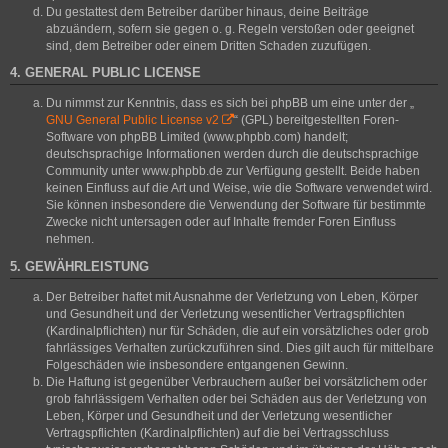
Du gestattest dem Betreiber darüber hinaus, deine Beiträge
abzuändern, sofern sie gegen o. g. Regeln verstoßen oder geeignet
sind, dem Betreiber oder einem Dritten Schaden zuzufügen.
4. GENERAL PUBLIC LICENSE
Du nimmst zur Kenntnis, dass es sich bei phpBB um eine unter der „
GNU General Public License v2
“ (GPL) bereitgestellten Foren-
Software von phpBB Limited (www.phpbb.com) handelt;
deutschsprachige Informationen werden durch die deutschsprachige
Community unter www.phpbb.de zur Verfügung gestellt. Beide haben
keinen Einfluss auf die Art und Weise, wie die Software verwendet wird.
Sie können insbesondere die Verwendung der Software für bestimmte
Zwecke nicht untersagen oder auf Inhalte fremder Foren Einfluss
nehmen.
5. GEWÄHRLEISTUNG
Der Betreiber haftet mit Ausnahme der Verletzung von Leben, Körper
und Gesundheit und der Verletzung wesentlicher Vertragspflichten
(Kardinalpflichten) nur für Schäden, die auf ein vorsätzliches oder grob
fahrlässiges Verhalten zurückzuführen sind. Dies gilt auch für mittelbare
Folgeschäden wie insbesondere entgangenen Gewinn.
Die Haftung ist gegenüber Verbrauchern außer bei vorsätzlichem oder
grob fahrlässigem Verhalten oder bei Schäden aus der Verletzung von
Leben, Körper und Gesundheit und der Verletzung wesentlicher
Vertragspflichten (Kardinalpflichten) auf die bei Vertragsschluss