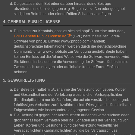
Du gestattest dem Betreiber darüber hinaus, deine Beiträge
abzuändern, sofern sie gegen o. g. Regeln verstoßen oder geeignet
sind, dem Betreiber oder einem Dritten Schaden zuzufügen.
4. GENERAL PUBLIC LICENSE
Du nimmst zur Kenntnis, dass es sich bei phpBB um eine unter der „
GNU General Public License v2
“ (GPL) bereitgestellten Foren-
Software von phpBB Limited (www.phpbb.com) handelt;
deutschsprachige Informationen werden durch die deutschsprachige
Community unter www.phpbb.de zur Verfügung gestellt. Beide haben
keinen Einfluss auf die Art und Weise, wie die Software verwendet wird.
Sie können insbesondere die Verwendung der Software für bestimmte
Zwecke nicht untersagen oder auf Inhalte fremder Foren Einfluss
nehmen.
5. GEWÄHRLEISTUNG
Der Betreiber haftet mit Ausnahme der Verletzung von Leben, Körper
und Gesundheit und der Verletzung wesentlicher Vertragspflichten
(Kardinalpflichten) nur für Schäden, die auf ein vorsätzliches oder grob
fahrlässiges Verhalten zurückzuführen sind. Dies gilt auch für mittelbare
Folgeschäden wie insbesondere entgangenen Gewinn.
Die Haftung ist gegenüber Verbrauchern außer bei vorsätzlichem oder
grob fahrlässigem Verhalten oder bei Schäden aus der Verletzung von
Leben, Körper und Gesundheit und der Verletzung wesentlicher
Vertragspflichten (Kardinalpflichten) auf die bei Vertragsschluss