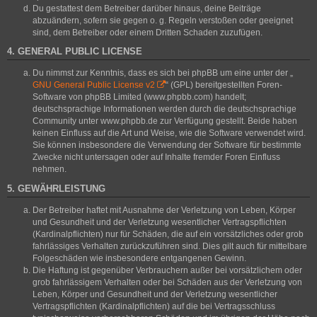
Du gestattest dem Betreiber darüber hinaus, deine Beiträge
abzuändern, sofern sie gegen o. g. Regeln verstoßen oder geeignet
sind, dem Betreiber oder einem Dritten Schaden zuzufügen.
4. GENERAL PUBLIC LICENSE
Du nimmst zur Kenntnis, dass es sich bei phpBB um eine unter der „
GNU General Public License v2
“ (GPL) bereitgestellten Foren-
Software von phpBB Limited (www.phpbb.com) handelt;
deutschsprachige Informationen werden durch die deutschsprachige
Community unter www.phpbb.de zur Verfügung gestellt. Beide haben
keinen Einfluss auf die Art und Weise, wie die Software verwendet wird.
Sie können insbesondere die Verwendung der Software für bestimmte
Zwecke nicht untersagen oder auf Inhalte fremder Foren Einfluss
nehmen.
5. GEWÄHRLEISTUNG
Der Betreiber haftet mit Ausnahme der Verletzung von Leben, Körper
und Gesundheit und der Verletzung wesentlicher Vertragspflichten
(Kardinalpflichten) nur für Schäden, die auf ein vorsätzliches oder grob
fahrlässiges Verhalten zurückzuführen sind. Dies gilt auch für mittelbare
Folgeschäden wie insbesondere entgangenen Gewinn.
Die Haftung ist gegenüber Verbrauchern außer bei vorsätzlichem oder
grob fahrlässigem Verhalten oder bei Schäden aus der Verletzung von
Leben, Körper und Gesundheit und der Verletzung wesentlicher
Vertragspflichten (Kardinalpflichten) auf die bei Vertragsschluss