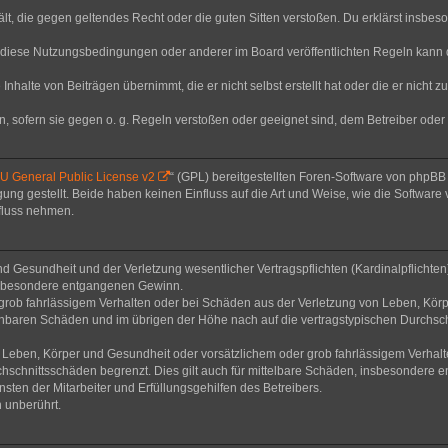
thält, die gegen geltendes Recht oder die guten Sitten verstoßen. Du erklärst insbe
 diese Nutzungsbedingungen oder anderer im Board veröffentlichten Regeln kann 
Inhalte von Beiträgen übernimmt, die er nicht selbst erstellt hat oder die er nicht
n, sofern sie gegen o. g. Regeln verstoßen oder geeignet sind, dem Betreiber ode
 General Public License v2
“ (GPL) bereitgestellten Foren-Software von phpB
g gestellt. Beide haben keinen Einfluss auf die Art und Weise, wie die Software
nfluss nehmen.
 Gesundheit und der Verletzung wesentlicher Vertragspflichten (Kardinalpflichten) 
 insbesondere entgangenen Gewinn.
grob fahrlässigem Verhalten oder bei Schäden aus der Verletzung von Leben, Körp
sehbaren Schäden und im übrigen der Höhe nach auf die vertragstypischen Durchsch
Leben, Körper und Gesundheit oder vorsätzlichem oder grob fahrlässigem Verhalte
hschnittsschäden begrenzt. Dies gilt auch für mittelbare Schäden, insbesondere
ten der Mitarbeiter und Erfüllungsgehilfen des Betreibers.
 unberührt.