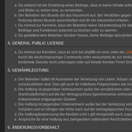
Du erklärst mit der Erstellung eines Beitrags, dass er keine Inhalte en
und Bilder zu setzen bzw. zu verwenden.
Der Betreiber des Boards übt das Hausrecht aus. Bei Verstößen gegen
Nutzung dieses Boards ausschließen und dir ein Hausverbot erteilen.
Du nimmst zur Kenntnis, dass der Betreiber keine Verantwortung für die 
Beiträge und Funktionen jederzeit zu löschen oder zu sperren.
Du gestattest dem Betreiber darüber hinaus, deine Beiträge abzuänder
4. GENERAL PUBLIC LICENSE
Du nimmst zur Kenntnis, dass es sich bei phpBB um eine unter der „
GNU
durch die deutschsprachige Community unter www.phpbb.de zur Verfügun
bestimmte Zwecke nicht untersagen oder auf Inhalte fremder Foren Ei
5. GEWÄHRLEISTUNG
Der Betreiber haftet mit Ausnahme der Verletzung von Leben, Körper und
zurückzuführen sind. Dies gilt auch für mittelbare Folgeschäden wie
Die Haftung ist gegenüber Verbrauchern außer bei vorsätzlichem oder 
(Kardinalpflichten) auf die bei Vertragsschluss typischerweise vorher
insbesondere entgangenen Gewinn.
Die Haftung ist gegenüber Unternehmern außer bei der Verletzung von 
Schäden und im Übrigen der Höhe nach auf die vertragstypischen Durc
Die Haftungsbegrenzung der Absätze a bis c gilt sinngemäß auch zuguns
Ansprüche für eine Haftung aus zwingendem nationalem Recht bleiben
6. ÄNDERUNGSVORBEHALT