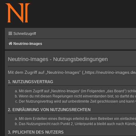
Schnellzugriff
Neutrino-Images
Neutrino-Images - Nutzungsbedingungen
Mit dem Zugriff auf „Neutrino-Images“ („https://neutrino-images.d
1. NUTZUNGSVERTRAG
Mit dem Zugriff auf „Neutrino-Images“ (im Folgenden „das Board“) sch
Wenn du mit diesen Regelungen nicht einverstanden bist, so darfst du d
Der Nutzungsvertrag wird auf unbestimmte Zeit geschlossen und kann v
2. EINRÄUMUNG VON NUTZUNGSRECHTEN
Mit dem Erstellen eines Beitrags erteilst du dem Betreiber ein einfac
Das Nutzungsrecht nach Punkt 2, Unterpunkt a bleibt auch nach Künd
3. PFLICHTEN DES NUTZERS