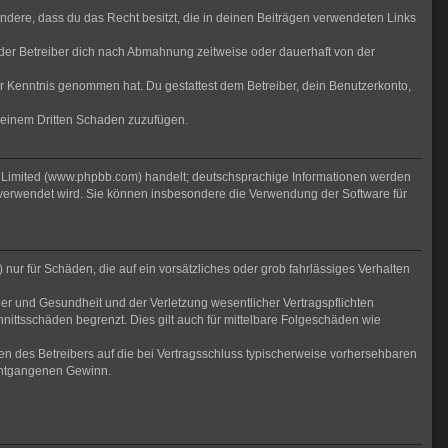
sondere, dass du das Recht besitzt, die in deinen Beiträgen verwendeten Links
der Betreiber dich nach Abmahnung zeitweise oder dauerhaft von der
 zur Kenntnis genommen hat. Du gestattest dem Betreiber, dein Benutzerkonto,
r einem Dritten Schaden zuzufügen.
B Limited (www.phpbb.com) handelt; deutschsprachige Informationen werden
 verwendet wird. Sie können insbesondere die Verwendung der Software für
nur für Schäden, die auf ein vorsätzliches oder grob fahrlässiges Verhalten
er und Gesundheit und der Verletzung wesentlicher Vertragspflichten
nittsschäden begrenzt. Dies gilt auch für mittelbare Folgeschäden wie
n des Betreibers auf die bei Vertragsschluss typischerweise vorhersehbaren
 entgangenen Gewinn.