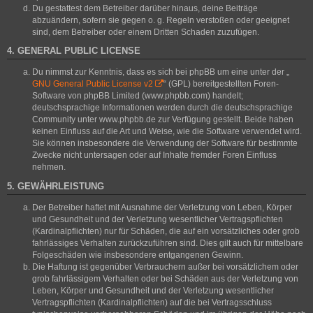
Du gestattest dem Betreiber darüber hinaus, deine Beiträge
abzuändern, sofern sie gegen o. g. Regeln verstoßen oder geeignet
sind, dem Betreiber oder einem Dritten Schaden zuzufügen.
4. GENERAL PUBLIC LICENSE
Du nimmst zur Kenntnis, dass es sich bei phpBB um eine unter der „
GNU General Public License v2
“ (GPL) bereitgestellten Foren-
Software von phpBB Limited (www.phpbb.com) handelt;
deutschsprachige Informationen werden durch die deutschsprachige
Community unter www.phpbb.de zur Verfügung gestellt. Beide haben
keinen Einfluss auf die Art und Weise, wie die Software verwendet wird.
Sie können insbesondere die Verwendung der Software für bestimmte
Zwecke nicht untersagen oder auf Inhalte fremder Foren Einfluss
nehmen.
5. GEWÄHRLEISTUNG
Der Betreiber haftet mit Ausnahme der Verletzung von Leben, Körper
und Gesundheit und der Verletzung wesentlicher Vertragspflichten
(Kardinalpflichten) nur für Schäden, die auf ein vorsätzliches oder grob
fahrlässiges Verhalten zurückzuführen sind. Dies gilt auch für mittelbare
Folgeschäden wie insbesondere entgangenen Gewinn.
Die Haftung ist gegenüber Verbrauchern außer bei vorsätzlichem oder
grob fahrlässigem Verhalten oder bei Schäden aus der Verletzung von
Leben, Körper und Gesundheit und der Verletzung wesentlicher
Vertragspflichten (Kardinalpflichten) auf die bei Vertragsschluss