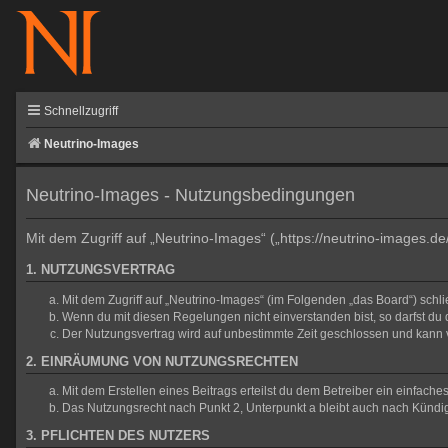
Schnellzugriff
Neutrino-Images
Neutrino-Images - Nutzungsbedingungen
Mit dem Zugriff auf „Neutrino-Images“ („https://neutrino-images.d
1. NUTZUNGSVERTRAG
Mit dem Zugriff auf „Neutrino-Images“ (im Folgenden „das Board“) sch
Wenn du mit diesen Regelungen nicht einverstanden bist, so darfst du d
Der Nutzungsvertrag wird auf unbestimmte Zeit geschlossen und kann v
2. EINRÄUMUNG VON NUTZUNGSRECHTEN
Mit dem Erstellen eines Beitrags erteilst du dem Betreiber ein einfac
Das Nutzungsrecht nach Punkt 2, Unterpunkt a bleibt auch nach Künd
3. PFLICHTEN DES NUTZERS