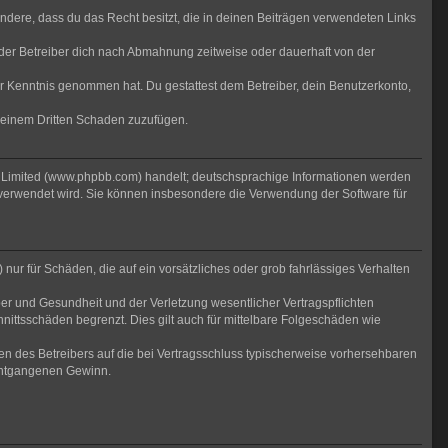
sondere, dass du das Recht besitzt, die in deinen Beiträgen verwendeten Links
der Betreiber dich nach Abmahnung zeitweise oder dauerhaft von der
 zur Kenntnis genommen hat. Du gestattest dem Betreiber, dein Benutzerkonto,
r einem Dritten Schaden zuzufügen.
B Limited (www.phpbb.com) handelt; deutschsprachige Informationen werden
 verwendet wird. Sie können insbesondere die Verwendung der Software für
nur für Schäden, die auf ein vorsätzliches oder grob fahrlässiges Verhalten
er und Gesundheit und der Verletzung wesentlicher Vertragspflichten
nittsschäden begrenzt. Dies gilt auch für mittelbare Folgeschäden wie
n des Betreibers auf die bei Vertragsschluss typischerweise vorhersehbaren
 entgangenen Gewinn.