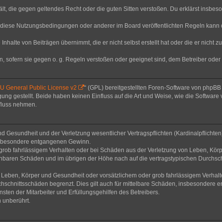
thält, die gegen geltendes Recht oder die guten Sitten verstoßen. Du erklärst insbe
 diese Nutzungsbedingungen oder anderer im Board veröffentlichten Regeln kann 
Inhalte von Beiträgen übernimmt, die er nicht selbst erstellt hat oder die er nicht
n, sofern sie gegen o. g. Regeln verstoßen oder geeignet sind, dem Betreiber ode
 General Public License v2
“ (GPL) bereitgestellten Foren-Software von phpB
g gestellt. Beide haben keinen Einfluss auf die Art und Weise, wie die Software
nfluss nehmen.
 Gesundheit und der Verletzung wesentlicher Vertragspflichten (Kardinalpflichten) 
 insbesondere entgangenen Gewinn.
grob fahrlässigem Verhalten oder bei Schäden aus der Verletzung von Leben, Körp
sehbaren Schäden und im übrigen der Höhe nach auf die vertragstypischen Durchsch
Leben, Körper und Gesundheit oder vorsätzlichem oder grob fahrlässigem Verhalte
hschnittsschäden begrenzt. Dies gilt auch für mittelbare Schäden, insbesondere
ten der Mitarbeiter und Erfüllungsgehilfen des Betreibers.
 unberührt.