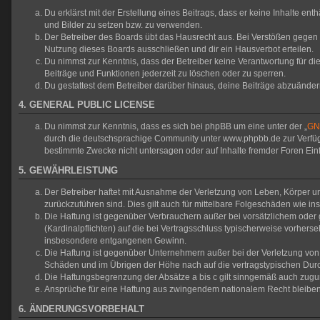
Du erklärst mit der Erstellung eines Beitrags, dass er keine Inhalte en
und Bilder zu setzen bzw. zu verwenden.
Der Betreiber des Boards übt das Hausrecht aus. Bei Verstößen gegen
Nutzung dieses Boards ausschließen und dir ein Hausverbot erteilen.
Du nimmst zur Kenntnis, dass der Betreiber keine Verantwortung für die 
Beiträge und Funktionen jederzeit zu löschen oder zu sperren.
Du gestattest dem Betreiber darüber hinaus, deine Beiträge abzuänder
4. GENERAL PUBLIC LICENSE
Du nimmst zur Kenntnis, dass es sich bei phpBB um eine unter der „
GNU
durch die deutschsprachige Community unter www.phpbb.de zur Verfügun
bestimmte Zwecke nicht untersagen oder auf Inhalte fremder Foren Ei
5. GEWÄHRLEISTUNG
Der Betreiber haftet mit Ausnahme der Verletzung von Leben, Körper und
zurückzuführen sind. Dies gilt auch für mittelbare Folgeschäden wie
Die Haftung ist gegenüber Verbrauchern außer bei vorsätzlichem oder 
(Kardinalpflichten) auf die bei Vertragsschluss typischerweise vorher
insbesondere entgangenen Gewinn.
Die Haftung ist gegenüber Unternehmern außer bei der Verletzung von 
Schäden und im Übrigen der Höhe nach auf die vertragstypischen Durc
Die Haftungsbegrenzung der Absätze a bis c gilt sinngemäß auch zuguns
Ansprüche für eine Haftung aus zwingendem nationalem Recht bleiben
6. ÄNDERUNGSVORBEHALT