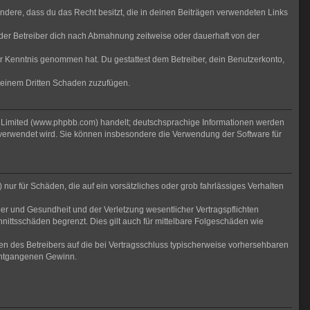
sondere, dass du das Recht besitzt, die in deinen Beiträgen verwendeten Links
der Betreiber dich nach Abmahnung zeitweise oder dauerhaft von der
 zur Kenntnis genommen hat. Du gestattest dem Betreiber, dein Benutzerkonto,
r einem Dritten Schaden zuzufügen.
B Limited (www.phpbb.com) handelt; deutschsprachige Informationen werden
 verwendet wird. Sie können insbesondere die Verwendung der Software für
nur für Schäden, die auf ein vorsätzliches oder grob fahrlässiges Verhalten
er und Gesundheit und der Verletzung wesentlicher Vertragspflichten
nittsschäden begrenzt. Dies gilt auch für mittelbare Folgeschäden wie
n des Betreibers auf die bei Vertragsschluss typischerweise vorhersehbaren
 entgangenen Gewinn.