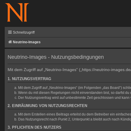
Schnellzugriff
Neutrino-Images
Neutrino-Images - Nutzungsbedingungen
Mit dem Zugriff auf „Neutrino-Images“ („https://neutrino-images.d
1. NUTZUNGSVERTRAG
Mit dem Zugriff auf „Neutrino-Images“ (im Folgenden „das Board“) sch
Wenn du mit diesen Regelungen nicht einverstanden bist, so darfst du d
Der Nutzungsvertrag wird auf unbestimmte Zeit geschlossen und kann v
2. EINRÄUMUNG VON NUTZUNGSRECHTEN
Mit dem Erstellen eines Beitrags erteilst du dem Betreiber ein einfac
Das Nutzungsrecht nach Punkt 2, Unterpunkt a bleibt auch nach Künd
3. PFLICHTEN DES NUTZERS