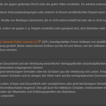
thält, die gegen geltendes Recht oder die guten Sitten verstoßen. Du erklärst insbe
 diese Nutzungsbedingungen oder anderer im Board veröffentlichten Regeln kann 
Inhalte von Beiträgen übernimmt, die er nicht selbst erstellt hat oder die er nicht
n, sofern sie gegen o. g. Regeln verstoßen oder geeignet sind, dem Betreiber ode
 General Public License v2
“ (GPL) bereitgestellten Foren-Software von phpB
g gestellt. Beide haben keinen Einfluss auf die Art und Weise, wie die Software
nfluss nehmen.
 Gesundheit und der Verletzung wesentlicher Vertragspflichten (Kardinalpflichten) 
 insbesondere entgangenen Gewinn.
grob fahrlässigem Verhalten oder bei Schäden aus der Verletzung von Leben, Körp
sehbaren Schäden und im übrigen der Höhe nach auf die vertragstypischen Durchsch
Leben, Körper und Gesundheit oder vorsätzlichem oder grob fahrlässigem Verhalte
hschnittsschäden begrenzt. Dies gilt auch für mittelbare Schäden, insbesondere
ten der Mitarbeiter und Erfüllungsgehilfen des Betreibers.
 unberührt.