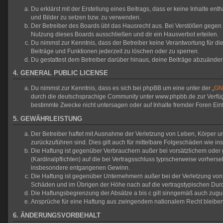
Du erklärst mit der Erstellung eines Beitrags, dass er keine Inhalte en
und Bilder zu setzen bzw. zu verwenden.
Der Betreiber des Boards übt das Hausrecht aus. Bei Verstößen gegen
Nutzung dieses Boards ausschließen und dir ein Hausverbot erteilen.
Du nimmst zur Kenntnis, dass der Betreiber keine Verantwortung für die 
Beiträge und Funktionen jederzeit zu löschen oder zu sperren.
Du gestattest dem Betreiber darüber hinaus, deine Beiträge abzuänder
4. GENERAL PUBLIC LICENSE
Du nimmst zur Kenntnis, dass es sich bei phpBB um eine unter der „
GNU
durch die deutschsprachige Community unter www.phpbb.de zur Verfügun
bestimmte Zwecke nicht untersagen oder auf Inhalte fremder Foren Ei
5. GEWÄHRLEISTUNG
Der Betreiber haftet mit Ausnahme der Verletzung von Leben, Körper und
zurückzuführen sind. Dies gilt auch für mittelbare Folgeschäden wie
Die Haftung ist gegenüber Verbrauchern außer bei vorsätzlichem oder 
(Kardinalpflichten) auf die bei Vertragsschluss typischerweise vorher
insbesondere entgangenen Gewinn.
Die Haftung ist gegenüber Unternehmern außer bei der Verletzung von 
Schäden und im Übrigen der Höhe nach auf die vertragstypischen Durc
Die Haftungsbegrenzung der Absätze a bis c gilt sinngemäß auch zuguns
Ansprüche für eine Haftung aus zwingendem nationalem Recht bleiben
6. ÄNDERUNGSVORBEHALT